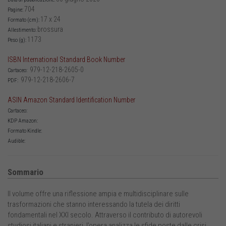
704
Pagine:
17 x 24
Formato (cm):
brossura
Allestimento:
1173
Peso (g):
ISBN International Standard Book Number
979-12-218-2605-0
Cartaceo:
979-12-218-2606-7
PDF:
ASIN Amazon Standard Identification Number
Cartaceo:
KDP Amazon:
Formato Kindle:
Audible:
Sommario
Il volume offre una riflessione ampia e multidisciplinare sulle
trasformazioni che stanno interessando la tutela dei diritti
fondamentali nel XXI secolo. Attraverso il contributo di autorevoli
studiosi italiani e stranieri, l’opera analizza le sfide poste dalle crisi