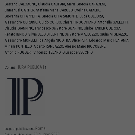
Gaetano
CALCAGNO
,
Claudia
CALIPARI
,
Maria Giorgia
CARACENI
,
Emmanuel
CARTIER
,
Stefania Maria
CARUSO
,
Evelina
CATALDO
,
Giovanna
CHIAPPETTA
,
Giorgia
CHIARAMONTE
,
Luca
COLLURA
,
Alessandro
CORBINO
,
Guido
CORSO
,
Chiara
FINOCCHIARO
,
Antonella
GALLETTI
,
Claudia
GIANNINÒ
,
Francesco Salvatore
GUARINO
,
Ulrike
HAIDER QUERCIA
,
Renato
IBRIDO
,
Silvia
JELO DI LENTINI
,
Salvatore
MALLUZZO
,
Giulia
MIGLIAZZO
,
Alessandro
MORELLI
,
Ida Angela
NICOTRA
,
Alice
PEPI
,
Edoardo Mario
PLATANIA
,
Miriam
PONTILLO
,
Alberto
RANDAZZO
,
Alessio Mario
RICCOBENE
,
Antonio
RUGGERI
,
Vincenzo
TELARO
,
Giuseppe
VECCHIO
IURA PUBLICA
|
1
Collana:
Roma
Luogo di pubblicazione:
30 giugno 2026
Data di pubblicazione: