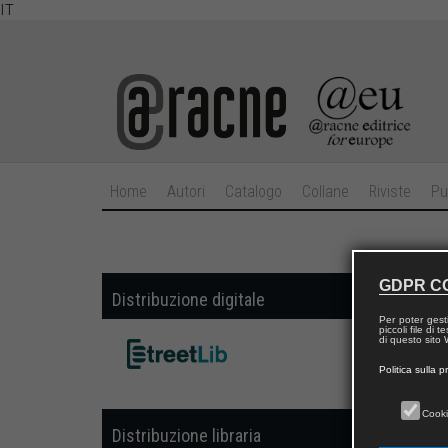
IT
Home
Autori
Catalogo
Collane
Riviste
Pu
GDPR C
Distribuzione digitale
nei f
Per poter gest
piccoli file di
di questo sito W
Politica sulla p
Cooki
Distribuzione libraria