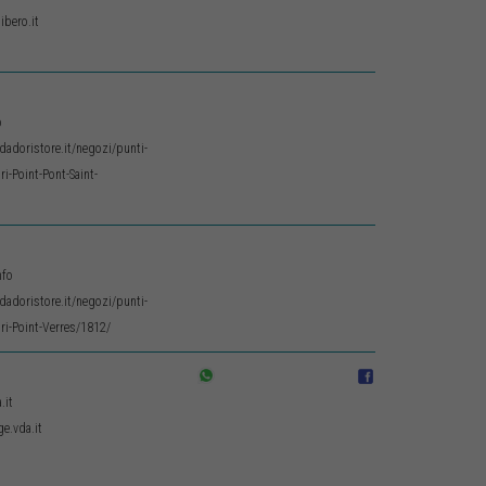
bero.it
o
adoristore.it/negozi/punti-
i-Point-Pont-Saint-
nfo
adoristore.it/negozi/punti-
i-Point-Verres/1812/
.it
e.vda.it