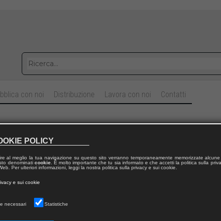
bblica con noi
Distribuzione
Lavora con noi
Contatti
OOKIE POLICY
ormati eBook (AZW, ePub, Mobi)
ire al meglio la tua navigazione su questo sito verranno temporaneamente memorizzate alcune 
 testo denominati
cookie
. È molto importante che tu sia informato e che accetti la politica sulla priv
eb. Per ulteriori informazioni, leggi la nostra politica sulla privacy e sui cookie.
rivacy e sui cookie
e necessari
Statistiche