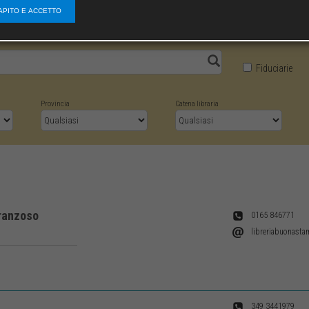
APITO E ACCETTO
Fiduciarie
Provincia
Catena libraria
Franzoso
0165 846771
LIB3047
libreriabuonast
349 3441979