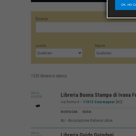
OK, HO C
Ricerca
Località
Regione
1535 librerie in elenco
VALLE
Libreria Buona Stampa di Ivana 
D’AOSTA
via Roma 4 –
11013 Courmayeur
[AO]
MONTAGNA VARIA
ALI - Associazione Italiana Librai
VALLE
Libreria Guido Guindani
LIB5597