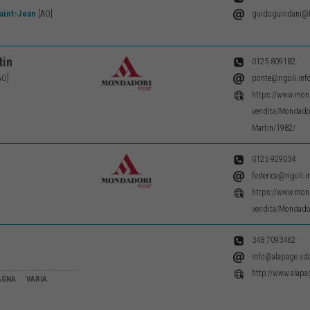
aint-Jean
[AO]
guidoguindani@li
tin
0125 809182
LIB5987
AO]
ponte@rigoli.inf
https://www.mond
vendita/Mondador
Martin/1982/
0125 929034
federica@rigoli.i
https://www.mond
vendita/Mondador
348 7093462
info@alapage.vda
http://www.alapag
NTAGNA VARIA