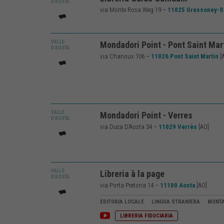
D’AOSTA
via Monte Rosa Weg 19 –
11025 Gressoney-S
VALLE
Mondadori Point - Pont Saint Mar
D’AOSTA
via Chanoux 106 –
11026 Pont Saint Martin
[
VALLE
Mondadori Point - Verres
LIB5193
D’AOSTA
via Duca D’Aosta 34 –
11029 Verrès
[AO]
VALLE
Libreria à la page
LIB3452
D’AOSTA
via Porta Pretoria 14 –
11100 Aosta
[AO]
EDITORIA LOCALE LINGUA STRANIERA MO
LIBRERIA FIDUCIARIA