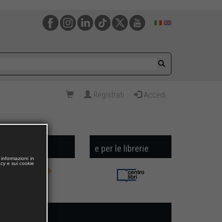
Registrati
Accedi
audio
e per le librerie
informazioni in
acy e sui cookie