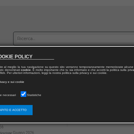
OOKIE POLICY
bblica con noi
Distribuzione
Lavora con noi
Contatti
ire al meglio la tua navigazione su questo sito verranno temporaneamente memorizzate alcune 
 testo denominati
cookie
. È molto importante che tu sia informato e che accetti la politica sulla priv
eb. Per ulteriori informazioni, leggi la nostra politica sulla privacy e sui cookie.
dal volume
rivacy e sui cookie
iritti e nuove tecniche di tutela della persona in tempi di crisi
e necessari
Statistiche
rtura della scienza costituzionalistica e le
udio dei poteri e dei diritti
APITO E ACCETTO
399/97912218260504
Alessandro MORELLI
56
Giugno 2026
licazione: