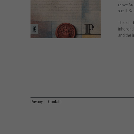
Ara
Editore:
IUS/0
SSD:
This stud
inherentl
and the 
Privacy
|
Contatti