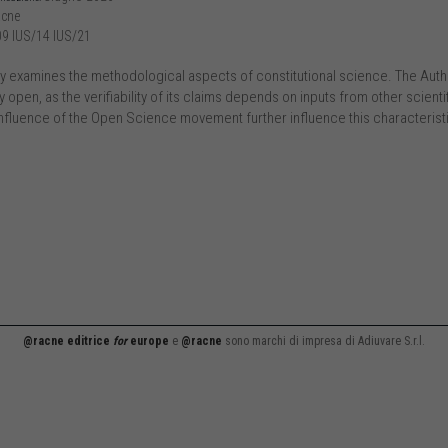
cne
9 IUS/14 IUS/21
y examines the methodological aspects of constitutional science. The Author,
y open, as the verifiability of its claims depends on inputs from other scienti
influence of the Open Science movement further influence this characterist
@racne editrice
for
europe
e
@racne
sono marchi di impresa di Adiuvare S.r.l.