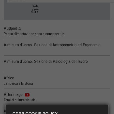
Totale
457
Α
μβροσια
Per un’alimentazione sana e consapevole
A misura d’uomo. Sezione di Antropometria ed Ergonomia
A misura d’uomo. Sezione di Psicologia del lavoro
Africa
La ricerca e la storia
Afterimage
Temi di cultura visuale
Agricultural Economics Paper Series
GDPR COOKIE POLICY