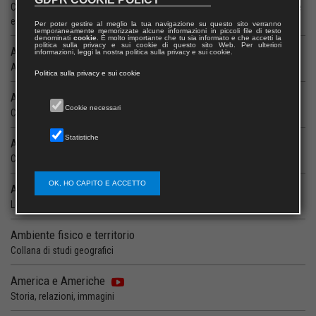
Collana del Dipartimento di Economia e Politica Agraria, Agro-Alimentare
e Ambientale dell’Università degli Studi di Milano
Per poter gestire al meglio la tua navigazione su questo sito verranno
temporaneamente memorizzate alcune informazioni in piccoli file di testo
denominati
cookie
. È molto importante che tu sia informato e che accetti la
politica sulla privacy e sui cookie di questo sito Web. Per ulteriori
AID Monuments
informazioni, leggi la nostra politica sulla privacy e sui cookie.
Architettura e ingegneria per la difesa dei monumenti
Politica sulla privacy e sui cookie
ALEF
Cookie necessari
Collana di Logica matematica, Algebra e Geometria
Statistiche
Algoritmica
Collana di matematica ed informatica
OK, HO CAPITO E ACCETTO
Alterità e complessità
Leggere il presente
Ambiente fisico e territorio
Collana di studi geografici
America e Americhe
Storia, relazioni, immagini