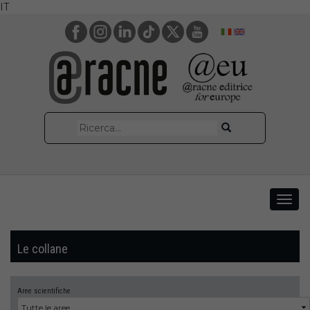
IT
Le collane
Aree scientifiche