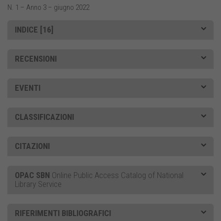
N. 1 – Anno 3 – giugno 2022
INDICE [16]
RECENSIONI
EVENTI
CLASSIFICAZIONI
CITAZIONI
OPAC SBN
Online Public Access Catalog of National
Library Service
RIFERIMENTI BIBLIOGRAFICI