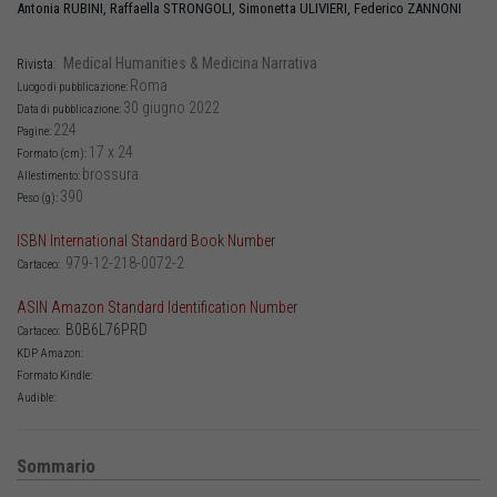
Antonia
RUBINI
,
Raffaella
STRONGOLI
,
Simonetta
ULIVIERI
,
Federico
ZANNONI
Medical Humanities & Medicina Narrativa
Rivista:
Roma
Luogo di pubblicazione:
30 giugno 2022
Data di pubblicazione:
224
Pagine:
17 x 24
Formato (cm):
brossura
Allestimento:
390
Peso (g):
ISBN International Standard Book Number
979-12-218-0072-2
Cartaceo:
ASIN Amazon Standard Identification Number
B0B6L76PRD
Cartaceo:
KDP Amazon:
Formato Kindle:
Audible:
Sommario