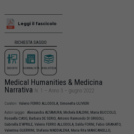
Leggi il fascicolo
RICHIESTA SAGGIO
DOCENTE
GIORNALISTA
BIBLIOTECA
Medical Humanities & Medicina
Narrativa
N. 1 – Anno 3 – giugno 2022
Valerio
FERRO ALLODOLA
,
Simonetta
ULIVIERI
Curatori:
Alessandra
ALTAMURA
,
Michela
BALDINI
,
Maria
BUCCOLO
,
Autori saggio:
Rossella
CASO
,
Barbara
DE SERIO
,
Antonio Raimondo
DI GRIGOLI
,
Gabriella
D’APRILE
,
Valerio
FERRO ALLODOLA
,
Dalila
FORNI
,
Fabio
GRANATO
,
Valentina
GUERRINI
,
Stefania
MADDALENA
,
Maria Rita
MANCANIELLO
,