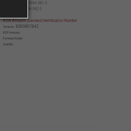
979-12-5994-981-3
Cartaceo:
979-12-5994-982-0
PDF:
ASIN Amazon Standard Identification Number
B0B5MS7B4Z
Cartaceo:
KDP Amazon:
Formato Kindle:
Audible: