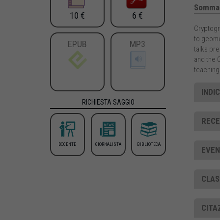
Sommar
10 €
6 €
Cryptogr
to geomet
EPUB
MP3
talks pre
and the 
teaching 
INDIC
RICHIESTA SAGGIO
RECEN
DOCENTE
GIORNALISTA
BIBLIOTECA
EVEN
CLAS
CITA