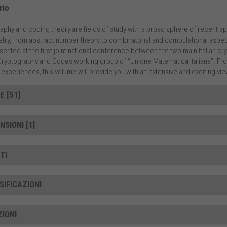
io
aphy and coding theory are fields of study with a broad sphere of recent ap
ry, from abstract number theory to combinatorial and computational aspects. 
sented at the first joint national conference between the two main Italian cr
Cryptography and Codes working group of “Unione Matematica Italiana”. From
experiences, this volume will provide you with an extensive and exciting view 
E [51]
SIONI [1]
TI
SIFICAZIONI
ZIONI