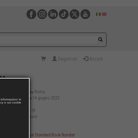
Registrati
Accedi
21
Roma
Luogo di pubblicazione:
14 giugno 2022
Data di pubblicazione:
informazioni in
acy e sui cookie
132
Pagine:
17 x 24
Formato (cm):
brossura
Allestimento:
239
Peso (g):
ISBN International Standard Book Number