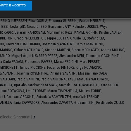
RACCIO
,
Ignacio
CASCUDO
,
Antonio
COSSIDENTE
,
Giuseppe
COTARDO
,
APITO E ACCETTO
VREUR
,
Bence
CSAJBOK
,
Jan
DE BEULE
,
Luca
DE ROBERTIS
,
Adriano
GAIBOTTI
,
TI
,
Norberto
GAVIOLI
,
Wissam
GHANTOUS
,
Massimo
GIULIETTI
,
Emanuele
GIUNTA
,
ESING-LUERSSEN
,
Elisa
GORLA
,
Eleonora
GUERRINI
,
Fabien
HERBAUT
,
a
IEZZI
,
Leyla
IŞIK
,
Niccolò
IZZO
,
Benjamin
JANY
,
Relinde
JURRIUS
,
Wrya
IR KADIR
,
Delaram
KAHROBAEI
,
Muhammad Rezal
KAMEL ARIFFIN
,
Kristin
LAUTER
,
EBRETON
,
Grégoire
LECERF
,
Giuseppe
LEOTTA
,
Chunlei
LI
,
Stefano
LIA
,
ODI
,
Giovanni
LONGOBARDI
,
Jonathan
MANNAERT
,
Carola
MANOLINO
,
MARINO
,
Chloe
MARTINDALE
,
Simone
MARTINI
,
Sihem
MESNAGER
,
Andrea
MOLINO
,
RANDO
,
Miguel Ángel
NAVARRO-PÉREZ
,
Alessandro
NERI
,
Tommaso
OCCHIPINTI
,
ia Carla
PAGANI
,
Francesco
PAVESE
,
Marco
PEDICINI
,
Marc
PERRET
,
ERSICHETTI
,
Enrico
PICCIONE
,
Federico
PINTORE
,
Olga
POLVERINO
,
AVAGNANI
,
Joachim
ROSENTHAL
,
Arianna
SABATINI
,
Massimiliano
SALA
,
r
SALTUARI
,
Paolo
SANTINI
,
Paolo
SANTONASTASO
,
Manuela
SAPONARO
,
ARAGLIA
,
Igor Aleksandrovich
SEMAEV
,
Siamak F.
SHAHANDASHTI
,
Xaro
SOLER
Jana
SOTÁKOVÁ
,
Leo
STORME
,
Marco
TIMPANELLA
,
Matteo
TORRE
,
NILUCA
,
Ivan
VISCONTI
,
Antonia
WACHTER-ZEH
,
Arne
WINTERHOF
,
ANELLA
,
Ilaria
ZAPPATORE
,
Alessandro
ZAVATTA
,
Giovanni
ZINI
,
Ferdinando
ZULLO
ollectio Ciphrarum
|
3