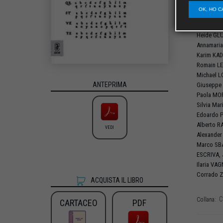
Danilo
CA
OK, HO C
Alain
COU
Paolo
GAS
Heide
GLU
Annamari
Karim
KAD
Romain
L
Michael
L
ANTEPRIMA
Giuseppe
Paola
MO
Silvia Mar
Edoardo
P
Alberto
R
VEDI
Alexande
Marco
SB
ESCRIVA
,
Ilaria
VAG
Corrado
Z
ACQUISTA IL LIBRO
C
Collana:
CARTACEO
PDF