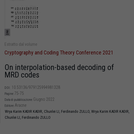
Estratto dal volume
Cryptography and Coding Theory Conference 2021
On interpolation-based decoding of
MRD codes
10.53136/979125994981328
DOI:
75-75
Pagine:
Giugno 2022
Data di pubblicazione:
Aracne
Editore:
Wrya Karim KADIR KADIR,
Chunlei LI,
Ferdinando ZULLO,
Wrya Karim KADIR KADIR,
Chunlei LI,
Ferdinando ZULLO