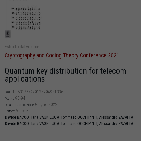
Estratto dal volume
Cryptography and Coding Theory Conference 2021
Quantum key distribution for telecom
applications
10.53136/979125994981336
DOI:
93-94
Pagine:
Giugno 2022
Data di pubblicazione:
Aracne
Editore:
Davide BACCO,
Ilaria VAGNILUCA,
Tommaso OCCHIPINTI,
Alessandro ZAVATTA,
Davide BACCO,
Ilaria VAGNILUCA,
Tommaso OCCHIPINTI,
Alessandro ZAVATTA