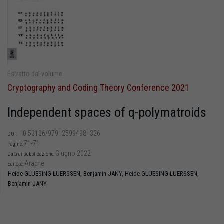
Estratto dal volume
Cryptography and Coding Theory Conference 2021
Independent spaces of q-polymatroids
10.53136/979125994981326
DOI:
71-71
Pagine:
Giugno 2022
Data di pubblicazione:
Aracne
Editore:
Heide GLUESING-LUERSSEN,
Benjamin JANY,
Heide GLUESING-LUERSSEN,
Benjamin JANY