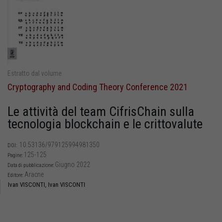
Estratto dal volume
Cryptography and Coding Theory Conference 2021
Le attività del team CifrisChain sulla
tecnologia blockchain e le crittovalute
10.53136/979125994981350
DOI:
125-125
Pagine:
Giugno 2022
Data di pubblicazione:
Aracne
Editore:
Ivan VISCONTI,
Ivan VISCONTI