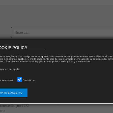
OOKIE POLICY
bblica con noi
Distribuzione
Lavora con noi
Contatti
ire al meglio la tua navigazione su questo sito verranno temporaneamente memorizzate alcune 
 testo denominati
cookie
. È molto importante che tu sia informato e che accetti la politica sulla priv
eb. Per ulteriori informazioni, leggi la nostra politica sulla privacy e sui cookie.
dal volume
rivacy e sui cookie
graphy and Coding Theory Conference 2021
e necessari
Statistiche
xistence of certain APN functions over F23
APITO E ACCETTO
3136/979125994981313
Daniele BARTOLI,
Marco CALDERINI,
Olg
46
CALDERINI,
Olga POLVERINO,
Ferdinand
Giugno 2022
licazione:
cne