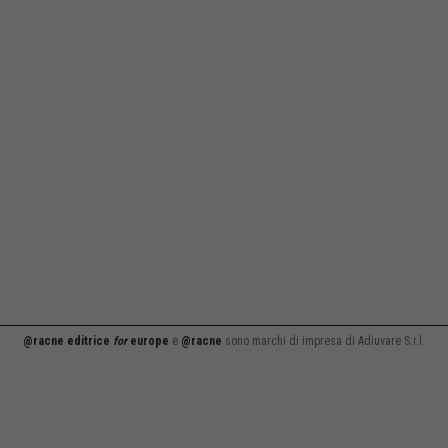
@racne editrice
for
europe
e
@racne
sono marchi di impresa di Adiuvare S.r.l.