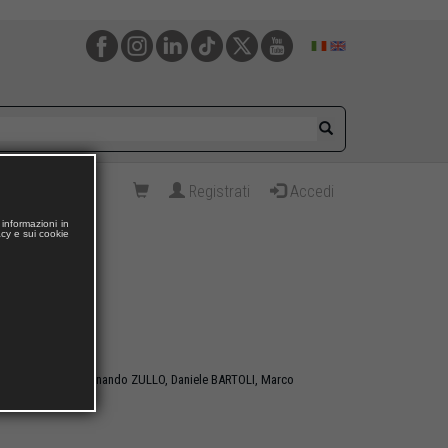
Registrati
Accedi
informazioni in
acy e sui cookie
m
a POLVERINO,
Ferdinando ZULLO,
Daniele BARTOLI,
Marco
o ZULLO