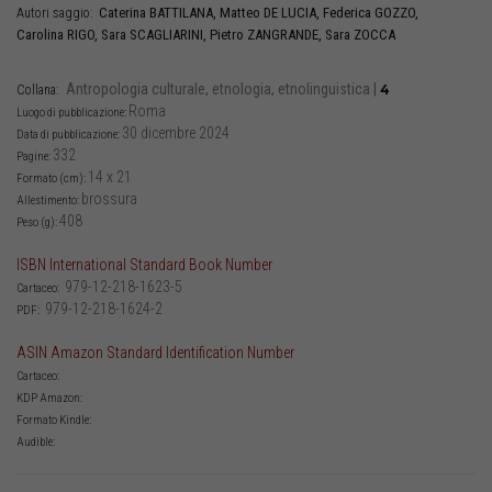
Caterina
BATTILANA
,
Matteo
DE LUCIA
,
Federica
GOZZO
,
Autori saggio:
Carolina
RIGO
,
Sara
SCAGLIARINI
,
Pietro
ZANGRANDE
,
Sara
ZOCCA
Antropologia culturale, etnologia, etnolinguistica
|
4
Collana:
Roma
Luogo di pubblicazione:
30 dicembre 2024
Data di pubblicazione:
332
Pagine:
14 x 21
Formato (cm):
brossura
Allestimento:
408
Peso (g):
ISBN International Standard Book Number
979-12-218-1623-5
Cartaceo:
979-12-218-1624-2
PDF:
ASIN Amazon Standard Identification Number
Cartaceo:
KDP Amazon:
Formato Kindle:
Audible: