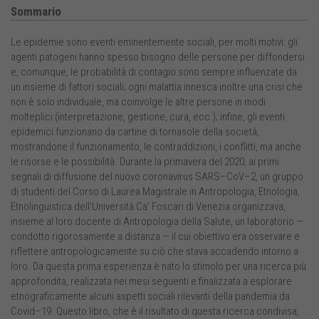
Sommario
Le epidemie sono eventi eminentemente sociali, per molti motivi: gli
agenti patogeni hanno spesso bisogno delle persone per diffondersi
e, comunque, le probabilità di contagio sono sempre influenzate da
un insieme di fattori sociali; ogni malattia innesca inoltre una crisi che
non è solo individuale, ma coinvolge le altre persone in modi
molteplici (interpretazione, gestione, cura, ecc.); infine, gli eventi
epidemici funzionano da cartine di tornasole della società,
mostrandone il funzionamento, le contraddizioni, i conflitti, ma anche
le risorse e le possibilità. Durante la primavera del 2020, ai primi
segnali di diffusione del nuovo coronavirus SARS–CoV–2, un gruppo
di studenti del Corso di Laurea Magistrale in Antropologia, Etnologia,
Etnolinguistica dell’Università Ca’ Foscari di Venezia organizzava,
insieme al loro docente di Antropologia della Salute, un laboratorio —
condotto rigorosamente a distanza — il cui obiettivo era osservare e
riflettere antropologicamente su ciò che stava accadendo intorno a
loro. Da questa prima esperienza è nato lo stimolo per una ricerca più
approfondita, realizzata nei mesi seguenti e finalizzata a esplorare
etnograficamente alcuni aspetti sociali rilevanti della pandemia da
Covid–19. Questo libro, che è il risultato di questa ricerca condivisa,