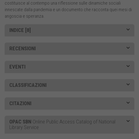
costituisce al contempo una riflessione sulle dinamiche sociali
innescate dalla pandemia e un documento che racconta quei mesi di
angoscia e speranza.
INDICE [8]
RECENSIONI
EVENTI
CLASSIFICAZIONI
CITAZIONI
OPAC SBN
Online Public Access Catalog of National
Library Service