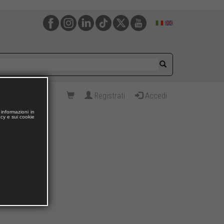
Registrati
Accedi
informazioni in
acy e sui cookie
 va online