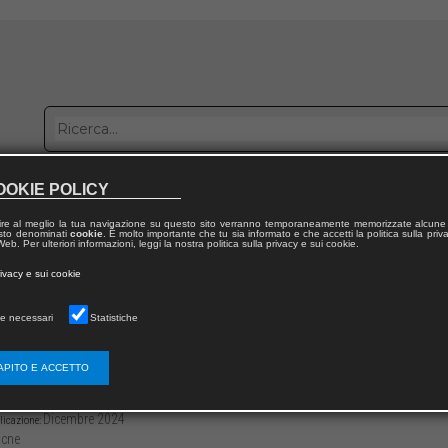
OOKIE POLICY
bblica con noi
Distribuzione
Lavora con noi
Contatti
ire al meglio la tua navigazione su questo sito verranno temporaneamente memorizzate alcune 
 testo denominati
cookie
. È molto importante che tu sia informato e che accetti la politica sulla priv
eb. Per ulteriori informazioni, leggi la nostra politica sulla privacy e sui cookie.
dal volume
rivacy e sui cookie
19
e necessari
Statistiche
re da casa: la celebrazione di Sant’Antonio
APITO E ACCETTO
3136/97912218162358
Pietro ZANGRANDE
-329
Dicembre 2024
licazione:
cne