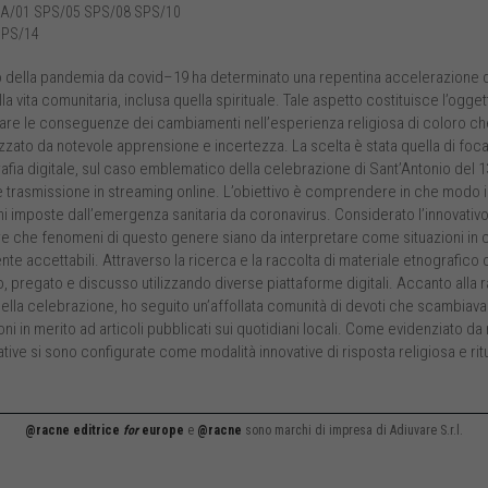
A/01 SPS/05 SPS/08 SPS/10
SPS/14
o della pandemia da covid–19 ha determinato una repentina accelerazione de
la vita comunitaria, inclusa quella spirituale. Tale aspetto costituisce l’ogget
tare le conseguenze dei cambiamenti nell’esperienza religiosa di coloro che
zzato da notevole apprensione e incertezza. La scelta è stata quella di focal
afia digitale, sul caso emblematico della celebrazione di Sant’Antonio del 
trasmissione in streaming online. L’obiettivo è comprendere in che modo il 
ni imposte dall’emergenza sanitaria da coronavirus. Considerato l’innovativo 
e che fenomeni di questo genere siano da interpretare come situazioni in c
te accettabili. Attraverso la ricerca e la raccolta di materiale etnografico 
o, pregato e discusso utilizzando diverse piattaforme digitali. Accanto alla
 della celebrazione, ho seguito un’affollata comunità di devoti che scambiava
ni in merito ad articoli pubblicati sui quotidiani locali. Come evidenziato da
ive si sono configurate come modalità innovative di risposta religiosa e rit
@racne editrice
for
europe
e
@racne
sono marchi di impresa di Adiuvare S.r.l.