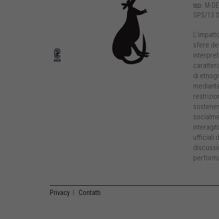
M-DE
SSD:
SPS/13 
L’impatt
sfere del
interpre
caratteri
di etnogr
mediante 
restrizio
sostener
socialmen
interagit
ufficiali
discussio
performat
Privacy
|
Contatti