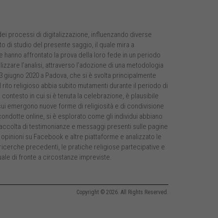
i processi di digitalizzazione, influenzando diverse
to di studio del presente saggio, il quale mira a
 hanno affrontato la prova della loro fede in un periodo
izzare l’analisi, attraverso l’adozione di una metodologia
13 giugno 2020 a Padova, che si è svolta principalmente
rito religioso abbia subito mutamenti durante il periodo di
contesto in cui si è tenuta la celebrazione, è plausibile
ui emergono nuove forme di religiosità e di condivisione
condotte online, si è esplorato come gli individui abbiano
 raccolta di testimonianze e messaggi presenti sulle pagine
 opinioni su Facebook e altre piattaforme e analizzato le
 ricerche precedenti, le pratiche religiose partecipative e
uale di fronte a circostanze impreviste.
Copyright © 2026. All Rights Reserved.