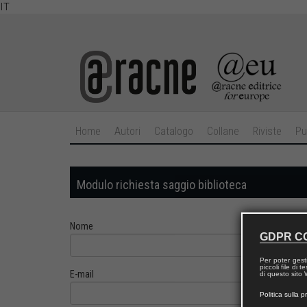
IT
Home
Autori
Catalogo
Collane
Riviste
Pu
Modulo richiesta saggio biblioteca
Nome
GDPR C
Per poter gest
piccoli file di
E-mail
di questo sito W
Politica sulla p