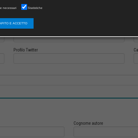
e necessari
Statistiche
APITO E ACCETTO
Profilo Instagram
Pr
Profilo Twitter
Ca
Cognome autore