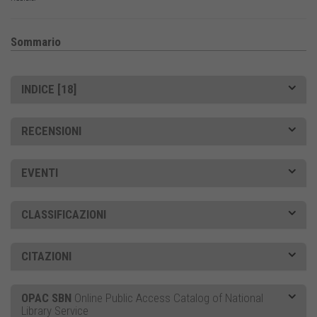
Sommario
INDICE [18]
RECENSIONI
EVENTI
CLASSIFICAZIONI
CITAZIONI
OPAC SBN
Online Public Access Catalog of National
Library Service