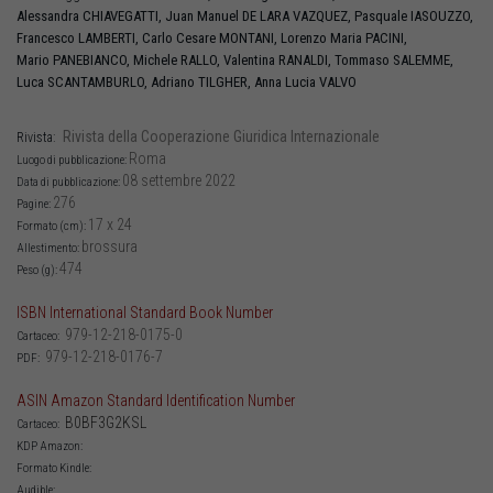
Alessandra
CHIAVEGATTI
,
Juan Manuel
DE LARA VAZQUEZ
,
Pasquale
IASOUZZO
,
Francesco
LAMBERTI
,
Carlo Cesare
MONTANI
,
Lorenzo Maria
PACINI
,
Mario
PANEBIANCO
,
Michele
RALLO
,
Valentina
RANALDI
,
Tommaso
SALEMME
,
Luca
SCANTAMBURLO
,
Adriano
TILGHER
,
Anna Lucia
VALVO
Rivista della Cooperazione Giuridica Internazionale
Rivista:
Roma
Luogo di pubblicazione:
08 settembre 2022
Data di pubblicazione:
276
Pagine:
17 x 24
Formato (cm):
brossura
Allestimento:
474
Peso (g):
ISBN International Standard Book Number
979-12-218-0175-0
Cartaceo:
979-12-218-0176-7
PDF:
ASIN Amazon Standard Identification Number
B0BF3G2KSL
Cartaceo:
KDP Amazon:
Formato Kindle:
Audible: