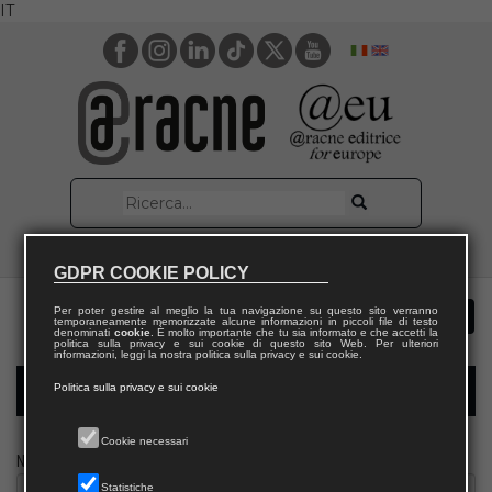
IT
GDPR COOKIE POLICY
Per poter gestire al meglio la tua navigazione su questo sito verranno
temporaneamente memorizzate alcune informazioni in piccoli file di testo
denominati
cookie
. È molto importante che tu sia informato e che accetti la
politica sulla privacy e sui cookie di questo sito Web. Per ulteriori
informazioni, leggi la nostra politica sulla privacy e sui cookie.
Politica sulla privacy e sui cookie
Modulo richiesta saggio docente
Cookie necessari
Nome
Statistiche