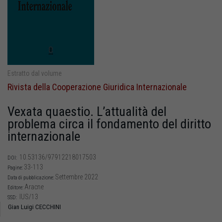
Estratto dal volume
Rivista della Cooperazione Giuridica Internazionale
Vexata quaestio. L’attualità del
problema circa il fondamento del diritto
internazionale
10.53136/97912218017503
DOI:
33-113
Pagine:
Settembre 2022
Data di pubblicazione:
Aracne
Editore:
IUS/13
SSD:
Gian Luigi CECCHINI