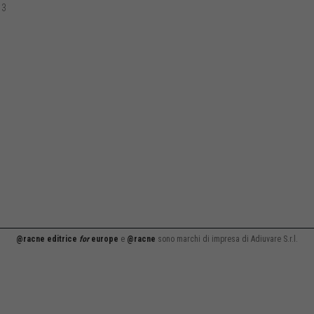
13
@racne editrice
for
europe
e
@racne
sono marchi di impresa di Adiuvare S.r.l.