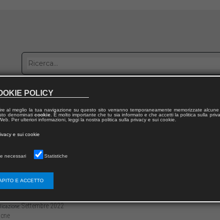
OOKIE POLICY
bblica con noi
Distribuzione
Lavora con noi
Contatti
ire al meglio la tua navigazione su questo sito verranno temporaneamente memorizzate alcune 
 testo denominati
cookie
. È molto importante che tu sia informato e che accetti la politica sulla priv
eb. Per ulteriori informazioni, leggi la nostra politica sulla privacy e sui cookie.
dal volume
rivacy e sui cookie
 della Cooperazione Giuridica Internazionale
e necessari
Statistiche
nicazioni
APITO E ACCETTO
3136/979122180175013
Michele RALLO,
Carlo Cesare MONTANI
-250
Settembre 2022
licazione:
cne