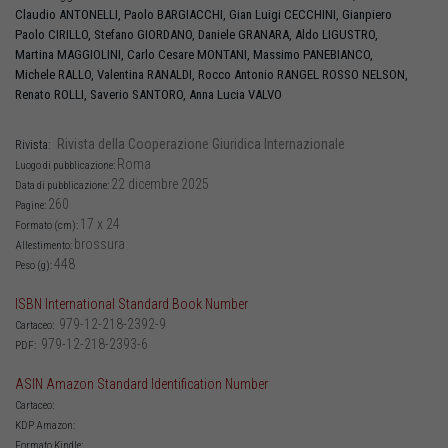
Claudio
ANTONELLI
,
Paolo
BARGIACCHI
,
Gian Luigi
CECCHINI
,
Gianpiero
Paolo
CIRILLO
,
Stefano
GIORDANO
,
Daniele
GRANARA
,
Aldo
LIGUSTRO
,
Martina
MAGGIOLINI
,
Carlo Cesare
MONTANI
,
Massimo
PANEBIANCO
,
Michele
RALLO
,
Valentina
RANALDI
,
Rocco Antonio
RANGEL ROSSO NELSON
,
Renato
ROLLI
,
Saverio
SANTORO
,
Anna Lucia
VALVO
Rivista della Cooperazione Giuridica Internazionale
Rivista:
Roma
Luogo di pubblicazione:
22 dicembre 2025
Data di pubblicazione:
260
Pagine:
17 x 24
Formato (cm):
brossura
Allestimento:
448
Peso (g):
ISBN International Standard Book Number
979-12-218-2392-9
Cartaceo:
979-12-218-2393-6
PDF:
ASIN Amazon Standard Identification Number
Cartaceo:
KDP Amazon:
Formato Kindle: