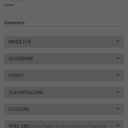
Audible:
Sommario
INDICE [19]
RECENSIONI
EVENTI
CLASSIFICAZIONI
CITAZIONI
OPAC SBN
Online Public Access Catalog of National