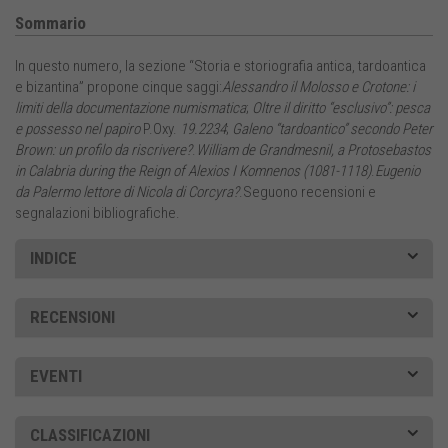
Sommario
In questo numero, la sezione “Storia e storiografia antica, tardoantica
e bizantina” propone cinque saggi:
Alessandro il Molosso e Crotone: i
limiti della documentazione numismatica
;
Oltre il diritto “esclusivo”: pesca
e possesso nel papiro
P.Oxy.
19.2234
;
Galeno “tardoantico” secondo Peter
Brown: un profilo da riscrivere?
.
William de Grandmesnil, a Protosebastos
in Calabria during the Reign of Alexios I Komnenos (1081-1118)
.
Eugenio
da Palermo lettore di Nicola di Corcyra?
.Seguono recensioni e
segnalazioni bibliografiche.
INDICE
RECENSIONI
EVENTI
CLASSIFICAZIONI