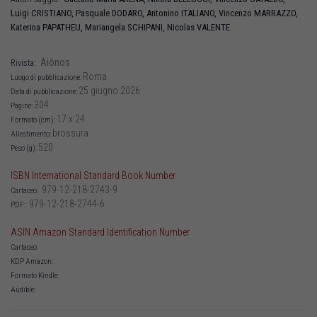
Luigi
CRISTIANO
,
Pasquale
DODARO
,
Antonino
ITALIANO
,
Vincenzo
MARRAZZO
,
Katerina
PAPATHEU
,
Mariangela
SCHIPANI
,
Nicolas
VALENTE
Aiônos
Rivista:
Roma
Luogo di pubblicazione:
25 giugno 2026
Data di pubblicazione:
304
Pagine:
17 x 24
Formato (cm):
brossura
Allestimento:
520
Peso (g):
ISBN International Standard Book Number
979-12-218-2743-9
Cartaceo:
979-12-218-2744-6
PDF:
ASIN Amazon Standard Identification Number
Cartaceo:
KDP Amazon:
Formato Kindle:
Audible: