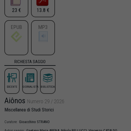
23 €
13.8 €
EPUB
MP3
RICHIESTA SAGGIO
DOCENTE
GIORNALISTA
BIBLIOTECA
Aiônos
Numero 29 / 2026
Miscellanea di Studi Storici
Gioacchino
STRANO
Curatore:
Gaetano Maria
ARENA
,
Nikola
BELLUCCI
,
Vincenzo
CATALDO
,
Autori saggio: