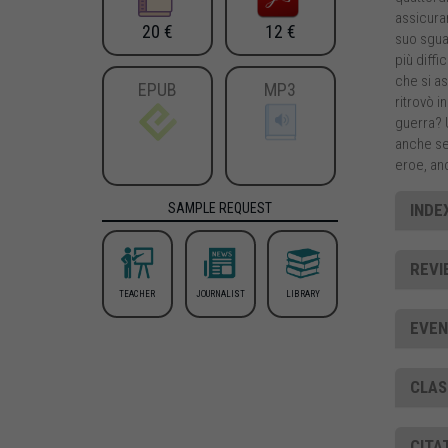
assicurar
20 €
12 €
suo sguar
più diffi
che si as
EPUB
MP3
ritrovò i
guerra? U
anche se 
eroe, an
INDE
SAMPLE REQUEST
REVI
TEACHER
JOURNALIST
LIBRARY
EVEN
CLAS
CITA