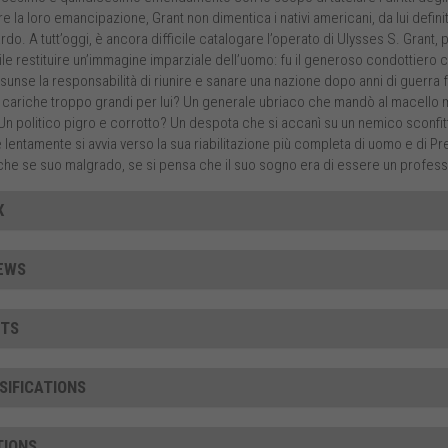
e la loro emancipazione, Grant non dimentica i nativi americani, da lui defini
do. A tutt’oggi, è ancora difficile catalogare l’operato di Ulysses S. Grant, 
cile restituire un’immagine imparziale dell’uomo: fu il generoso condottier
sunse la responsabilità di riunire e sanare una nazione dopo anni di guerra 
n cariche troppo grandi per lui? Un generale ubriaco che mandò al macello mig
n politico pigro e corrotto? Un despota che si accanì su un nemico sconfitt
lentamente si avvia verso la sua riabilitazione più completa di uomo e di Pre
che se suo malgrado, se si pensa che il suo sogno era di essere un profes
X
EWS
TS
SIFICATIONS
TIONS