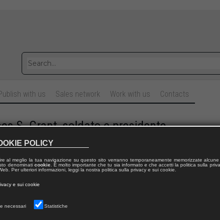
Publish with us
Sales network
Work with us
Contacts
es S. Grant, soldato e presidente
OOKIE POLICY
omain
IOVINELLI
ire al meglio la tua navigazione su questo sito verranno temporaneamente memorizzate alcune 
 testo denominati
cookie
. È molto importante che tu sia informato e che accetti la politica sulla priv
tto di stampa
|
eb. Per ulteriori informazioni, leggi la nostra politica sulla privacy e sui cookie.
109
rivacy e sui cookie
e necessari
Statistiche