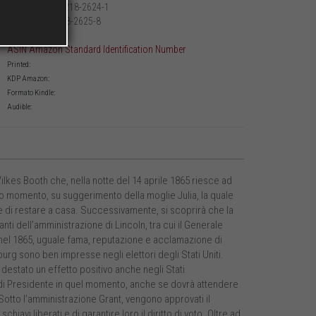
979-12-218-2624-1
Printed:
979-12-218-2625-8
PDF:
ASIN Amazon Standard Identification Number
Printed:
KDP Amazon:
Formato Kindle:
Audible:
ilkes Booth che, nella notte del 14 aprile 1865 riesce ad
imo momento, su suggerimento della moglie Julia, la quale
e di restare a casa. Successivamente, si scoprirà che la
nti dell’amministrazione di Lincoln, tra cui il Generale
 nel 1865, uguale fama, reputazione e acclamazione di
urg sono ben impresse negli elettori degli Stati Uniti.
 destato un effetto positivo anche negli Stati
 di Presidente in quel momento, anche se dovrà attendere
otto l’amministrazione Grant, vengono approvati il
avi liberati e di garantire loro il diritto di voto. Oltre ad