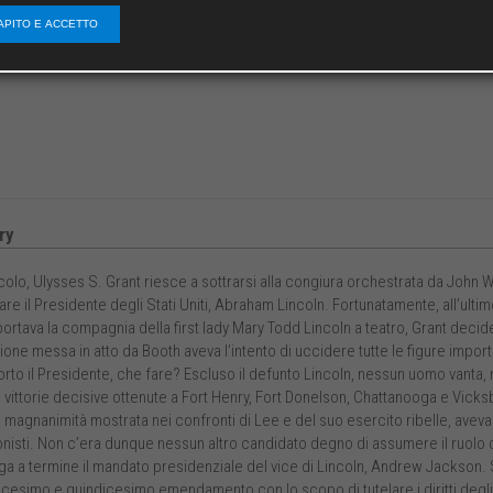
APITO E ACCETTO
ry
olo, Ulysses S. Grant riesce a sottrarsi alla congiura orchestrata da John W
re il Presidente degli Stati Uniti, Abraham Lincoln. Fortunatamente, all’ult
rtava la compagnia della first lady Mary Todd Lincoln a teatro, Grant decid
one messa in atto da Booth aveva l’intento di uccidere tutte le figure importa
orto il Presidente, che fare? Escluso il defunto Lincoln, nessun uomo vanta,
 vittorie decisive ottenute a Fort Henry, Fort Donelson, Chattanooga e Vicksb
la magnanimità mostrata nei confronti di Lee e del suo esercito ribelle, aveva
nisti. Non c’era dunque nessun altro candidato degno di assumere il ruolo
ga a termine il mandato presidenziale del vice di Lincoln, Andrew Jackson. S
cesimo e quindicesimo emendamento con lo scopo di tutelare i diritti degli schi