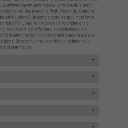
ti
gli abitanti originari della nazione
, verso i quali volgerà il
presidente per due mandati difficili. D’altronde, è ancora
o che salvò l’Unione? Un uomo onesto (seppur imperfetto)
fratricida? Un uomo semplice e d’umile origine che si
liaia di soldati per affrettare la conclusione della
o? Il dibattito tra storici e accademici è ancora acceso,
sidente. Di certo fu un soldato che tutti definirono un
sore di matematica.