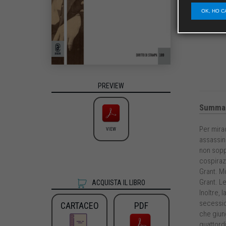
OK, HO C
PREVIEW
Summa
Per mirac
VIEW
assassina
non soppo
cospirazi
Grant. M
Grant. Le
ACQUISTA IL LIBRO
Inoltre, 
secessio
CARTACEO
PDF
che giun
quattordi