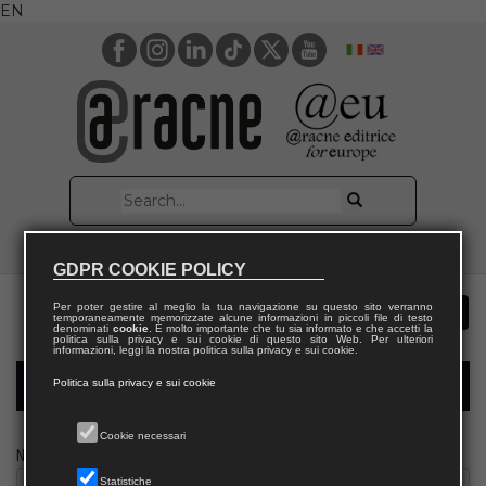
EN
GDPR COOKIE POLICY
Per poter gestire al meglio la tua navigazione su questo sito verranno
temporaneamente memorizzate alcune informazioni in piccoli file di testo
denominati
cookie
. È molto importante che tu sia informato e che accetti la
politica sulla privacy e sui cookie di questo sito Web. Per ulteriori
informazioni, leggi la nostra politica sulla privacy e sui cookie.
Politica sulla privacy e sui cookie
Modulo richiesta saggio docente
Cookie necessari
Nome
Statistiche