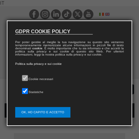
IT
GDPR COOKIE POLICY
Per poter gestire al meglio la tua navigazione su questo sito verranno
temporaneamente memorizzate alcune informazioni in piccoli file di testo
denominati
cookie
. È molto importante che tu sia informato e che accetti la
politica sulla privacy e sui cookie di questo sito Web. Per ulteriori
informazioni, leggi la nostra politica sulla privacy e sui cookie.
Politica sulla privacy e sui cookie
Cookie necessari
Statistiche
Registrazione nuovo utente per acquisti sul sito
OK, HO CAPITO E ACCETTO