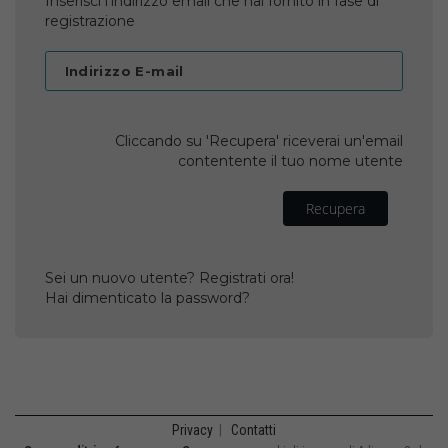
Inserisci l'indirizzo email che hai fornito in fase di
registrazione
Indirizzo E-mail
Cliccando su 'Recupera' riceverai un'email
contentente il tuo nome utente
Recupera
Sei un nuovo utente? Registrati ora!
Hai dimenticato la password?
Privacy
|
Contatti