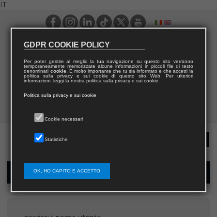
IT
GDPR COOKIE POLICY
Per poter gestire al meglio la tua navigazione su questo sito verranno
temporaneamente memorizzate alcune informazioni in piccoli file di testo
denominati
cookie
. È molto importante che tu sia informato e che accetti la
politica sulla privacy e sui cookie di questo sito Web. Per ulteriori
informazioni, leggi la nostra politica sulla privacy e sui cookie.
Politica sulla privacy e sui cookie
Cookie necessari
Statistiche
OK, HO CAPITO E ACCETTO
Recupera password