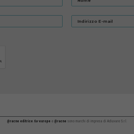
Nome
Indirizzo E-mail
@racne editrice
for
europe
e
@racne
sono marchi di impresa di Adiuvare S.r.l.