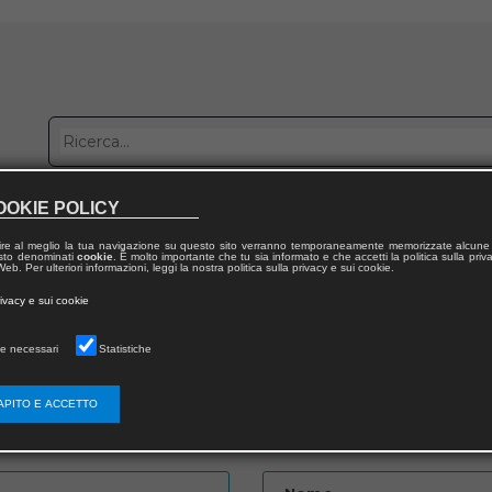
OOKIE POLICY
bblica con noi
Distribuzione
Lavora con noi
Contatti
ire al meglio la tua navigazione su questo sito verranno temporaneamente memorizzate alcune 
 testo denominati
cookie
. È molto importante che tu sia informato e che accetti la politica sulla priv
eb. Per ulteriori informazioni, leggi la nostra politica sulla privacy e sui cookie.
to
rivacy e sui cookie
e necessari
Statistiche
APITO E ACCETTO
Password