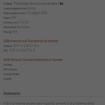
Psicologia clinica e psicoterapia
|
50
Collana:
Roma
Luogo di pubblicazione:
13 maggio 2026
Data di pubblicazione:
240
Pagine:
17 x 24
Formato (cm):
brossura
Allestimento:
416
Peso (g):
ISBN International Standard Book Number
979-12-218-2715-6
Cartaceo:
979-12-218-2716-3
PDF:
ASIN Amazon Standard Identification Number
Cartaceo:
KDP Amazon:
Formato Kindle:
Audible:
Sommario
Il libro presenta alcune idee riguardo ai memi e al problema della