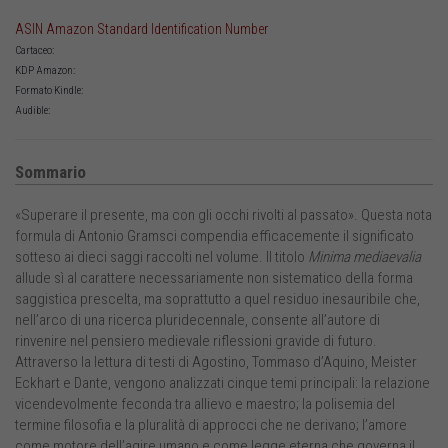
ASIN Amazon Standard Identification Number
Cartaceo:
KDP Amazon:
Formato Kindle:
Audible:
Sommario
«Superare il presente, ma con gli occhi rivolti al passato». Questa nota
formula di Antonio Gramsci compendia efficacemente il significato
sotteso ai dieci saggi raccolti nel volume. Il titolo
Minima mediaevalia
allude sì al carattere necessariamente non sistematico della forma
saggistica prescelta, ma soprattutto a quel residuo inesauribile che,
nell’arco di una ricerca pluridecennale, consente all’autore di
rinvenire nel pensiero medievale riflessioni gravide di futuro.
Attraverso la lettura di testi di Agostino, Tommaso d’Aquino, Meister
Eckhart e Dante, vengono analizzati cinque temi principali: la relazione
vicendevolmente feconda tra allievo e maestro; la polisemia del
termine filosofia e la pluralità di approcci che ne derivano; l’amore
come motore dell’agire umano e come legge eterna che governa il