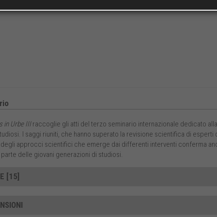
io
 in Urbe III
raccoglie gli atti del terzo seminario internazionale dedicato alla
tudiosi. I saggi riuniti, che hanno superato la revisione scientifica di esperti
 degli approcci scientifici che emerge dai differenti interventi conferma ancor
 parte delle giovani generazioni di studiosi.
E [15]
NSIONI