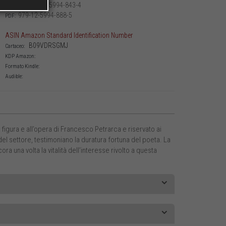
979-12-5994-843-4
Cartaceo:
979-12-5994-888-5
PDF:
ASIN Amazon Standard Identification Number
‎ B09VDRSGMJ
Cartaceo:
KDP Amazon:
Formato Kindle:
Audible:
 figura e all’opera di Francesco Petrarca e riservato ai
 del settore, testimoniano la duratura fortuna del poeta. La
a una volta la vitalità dell’interesse rivolto a questa