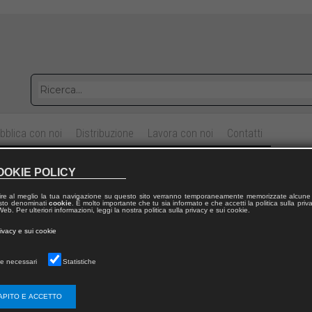
bblica con noi
Distribuzione
Lavora con noi
Contatti
OOKIE POLICY
atus in Urbe III
ire al meglio la tua navigazione su questo sito verranno temporaneamente memorizzate alcune 
 testo denominati
cookie
. È molto importante che tu sia informato e che accetti la politica sulla priv
iulia
LANCIOTTI
,
Nicole
VOLTA
eb. Per ulteriori informazioni, leggi la nostra politica sulla privacy e sui cookie.
Chiara
ABATERUSSO
,
Maria
BOGHIU
,
Federica
CONSELVAN
,
Anne-Gaëlle
CUIF
,
ggio:
rivacy e sui cookie
o
DAVOLI
,
Michela
FANTACCI
,
Sara
FAZION
,
Bernhard
HUSS
,
Nicolas
LONGINOTTI
,
URIELLO
,
Barbara
MENSA
,
Eva Kristina
PLESNIK
,
Mikaël
ROMANATO
,
e necessari
Statistiche
ANTORO
,
Lucrezia
SIGNORELLO
APITO E ACCETTO
aureatus in Urbe
|
3