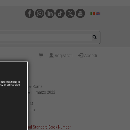
Registrati
Accedi
informazioni in
acy e sui cookie
Roma
Luogo di pubblicazione:
11 marzo 2022
Data di pubblicazione:
212
Pagine:
17 x 24
Formato (cm):
brossura
Allestimento:
403
Peso (g):
ISBN International Standard Book Number