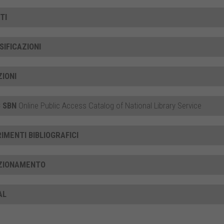
TI
SIFICAZIONI
ZIONI
 SBN
Online Public Access Catalog of National Library Service
RIMENTI BIBLIOGRAFICI
ZIONAMENTO
AL