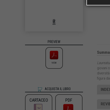
PREVIEW
Summa
Laureatus
VIEW
giovani s
diversità
figura da
INDEX
ACQUISTA IL LIBRO
CARTACEO
PDF
REVI