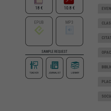
18 €
10.8 €
EVEN
EPUB
MP3
CLAS
CITA
SAMPLE REQUEST
OPAC
BIBL
TEACHER
JOURNALIST
LIBRARY
PLA
SOCI