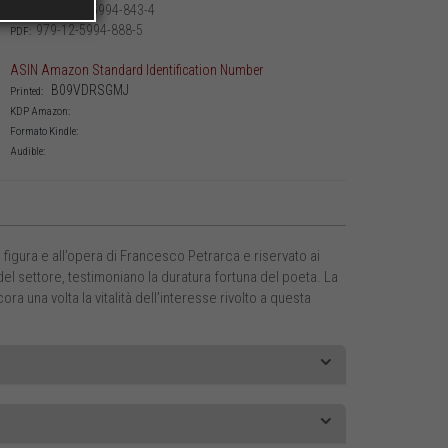
979-12-5994-843-4
Printed:
979-12-5994-888-5
PDF:
ASIN Amazon Standard Identification Number
‎ B09VDRSGMJ
Printed:
KDP Amazon:
Formato Kindle:
Audible:
 figura e all’opera di Francesco Petrarca e riservato ai
 del settore, testimoniano la duratura fortuna del poeta. La
a una volta la vitalità dell’interesse rivolto a questa