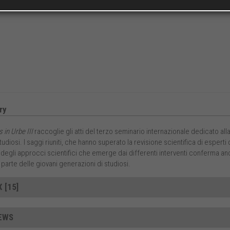
ry
 in Urbe III
raccoglie gli atti del terzo seminario internazionale dedicato alla
tudiosi. I saggi riuniti, che hanno superato la revisione scientifica di esperti
 degli approcci scientifici che emerge dai differenti interventi conferma ancor
 parte delle giovani generazioni di studiosi.
 [15]
EWS