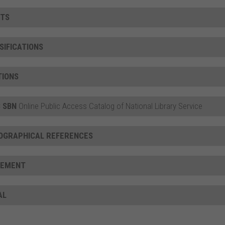
TS
SIFICATIONS
TIONS
 SBN
Online Public Access Catalog of National Library Service
IOGRAPHICAL REFERENCES
CEMENT
AL