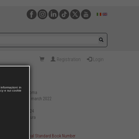
Registration
Login
informazioni in
acy e sui cookie
Roma
Publishing place:
11 march 2022
Publication date:
212
Pages:
17 x 24
Format (cm):
brossura
Preparation:
403
Weight (g):
ISBN International Standard Book Number