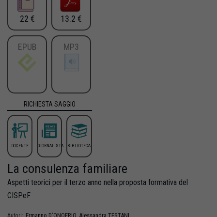
22 €
13.2 €
EPUB
MP3
RICHIESTA SAGGIO
DOCENTE
GIORNALISTA
BIBLIOTECA
La consulenza familiare
Aspetti teorici per il terzo anno nella proposta formativa del
CISPeF
Ermanno
D’ONOFRIO
,
Alessandra
TESTANI
Autori: