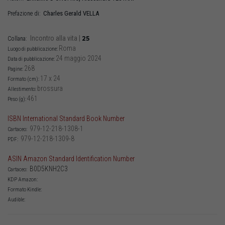
Charles Gerald
VELLA
Prefazione di:
Incontro alla vita
|
25
Collana:
Roma
Luogo di pubblicazione:
24 maggio 2024
Data di pubblicazione:
268
Pagine:
17 x 24
Formato (cm):
brossura
Allestimento:
461
Peso (g):
ISBN International Standard Book Number
979-12-218-1308-1
Cartaceo:
979-12-218-1309-8
PDF:
ASIN Amazon Standard Identification Number
B0D5KNH2C3
Cartaceo:
KDP Amazon:
Formato Kindle:
Audible: