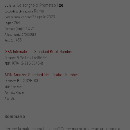
Lo scrigno di Prometeo
|
26
Collana:
Roma
Luogo di pubblicazione:
27 aprile 2023
Data di pubblicazione:
264
Pagine:
17 x 24
Formato (cm):
brossura
Allestimento:
455
Peso (g):
ISBN International Standard Book Number
979-12-218-0644-1
Cartaceo:
979-12-218-0645-8
PDF:
ASIN Amazon Standard Identification Number
B0C4D2HDCG
Cartaceo:
KDP Amazon:
Formato Kindle:
Audible:
Sommario
Perché la matematica funziona? Come mai si riesce ad applicarla a