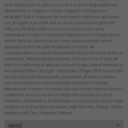
tante situazioni per le quali essa serve a scoprire degli aspetti che
altrimenti non si colgono o restano sfuggenti o incompresi e
intrattabili? Qual è il rapporto dei suoi simboli e delle sue operazioni
con gli oggetti e gli eventi reali, e con la conoscenza in generale?
Tutto ciò che della realtà si riesce a conoscere solo con la
matematica è scoperto o inventato? Rapidi accenni a sviluppi storici
salienti della disciplina mostrano come questa potrebbe venire
applicata a settori dai quali attualmente è esclusa. Ne
conseguirebbero conquiste imprevedibili tanto in tali settori quanto in
matematica. Attesta l’attualità del tema, che l’articolo su di esso «A
plea for a mathematical approach in psychology», Lettera Matematica
International Edition, Springer–Verlag Italia, 23 luglio 2014, ha suscitato
un vasto interesse internazionale, procurando all’autore numerosi
inviti come relatore e come presidente di sezione a convegni
internazionali, a entrare in comitati editoriali di riviste internazionali e a
collaborare sia con esse sia con istituti internazionali di ricerca
scientifica di informatica, di neurologia e neurochirurgia, di psicologia
medica e di scienze dell’educazione, dagli Stati Uniti, Canada, Olanda,
Inghilterra; alla Cina, Singapore, Malesia.
INDICE