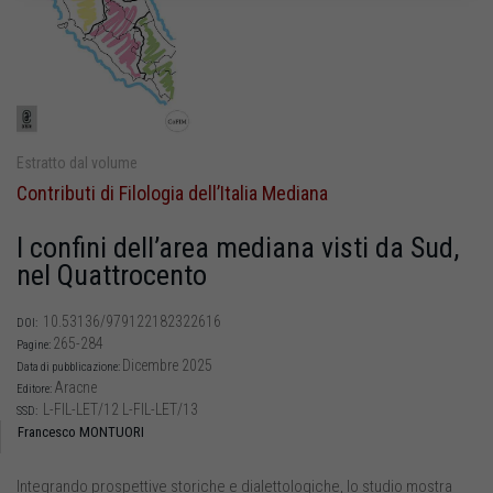
Estratto dal volume
Contributi di Filologia dell’Italia Mediana
I confini dell’area mediana visti da Sud,
nel Quattrocento
10.53136/979122182322616
DOI:
265-284
Pagine:
Dicembre 2025
Data di pubblicazione:
Aracne
Editore:
L-FIL-LET/12 L-FIL-LET/13
SSD:
Francesco MONTUORI
Integrando prospettive storiche e dialettologiche, lo studio mostra