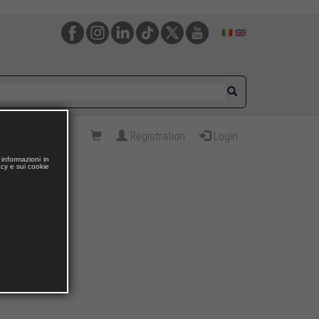
Registration
Login
informazioni in
acy e sui cookie
trocento