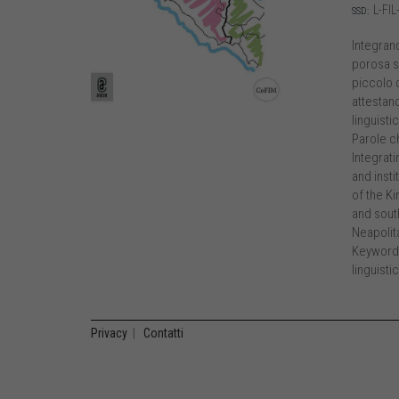
L-FIL
SSD:
Integrand
porosa su
piccolo c
attestano
linguisti
Parole c
Integrati
and insti
of the K
and south
Neapolita
Keywords
linguisti
Privacy
|
Contatti