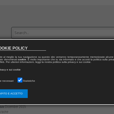
OOKIE POLICY
Publish with us
Sales network
Work with us
Contacts
ire al meglio la tua navigazione su questo sito verranno temporaneamente memorizzate alcune 
 testo denominati
cookie
. È molto importante che tu sia informato e che accetti la politica sulla priv
eb. Per ulteriori informazioni, leggi la nostra politica sulla privacy e sui cookie.
 from publication
rivacy e sui cookie
ti di Filologia dell’Italia Mediana
e necessari
Statistiche
fini dell’area mediana visti da Sud, nel Quat
APITO E ACCETTO
3136/979122182322616
Francesco MONTUORI
-284
Dicember 2025
date:
racne