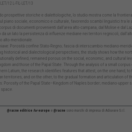
-LET/12 L-FIL-LET/13
o prospettive storiche e dialettologiche, lo studio mostra come la frontiera
l piano sociale, economico e culturale, favorendo scambi linguistici tra le ar
orpus di documenti provenienti dall’area alto-campana, dal Molise e dal Laz
 da un lato la persistenza di influenze mediane nei territori regnicoli, dall’
co alto-meridionale.
hiave: Porosità confine Stato-Regno; fascia di interscambio mediano-meridio
ng historical and dialectological perspectives, the study shows how the nor
tutionally defined, remained porous on the social, economic, and cultural lev
ingdom and those of the Papal State. Through the analysis of a small corpu
ern Latium, the research identifies features that attest, on the one hand, t
n territories, and on the other, to the gradual formation and articulation of
: Porosity of the Papal State–Kingdom of Naples border; mediano-upper s
c space.
@racne editrice
for
europe
e
@racne
sono marchi di impresa di Adiuvare S.r.l.