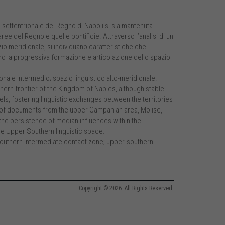
 settentrionale del Regno di Napoli si sia mantenuta
ee del Regno e quelle pontificie. Attraverso l’analisi di un
io meridionale, si individuano caratteristiche che
altro la progressiva formazione e articolazione dello spazio
nale intermedio; spazio linguistico alto-meridionale.
thern frontier of the Kingdom of Naples, although stable
els, fostering linguistic exchanges between the territories
s of documents from the upper Campanian area, Molise,
o the persistence of median influences within the
 the Upper Southern linguistic space.
outhern intermediate contact zone; upper-southern
Copyright © 2026. All Rights Reserved.