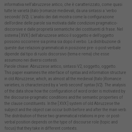
informativa nell’abruzzese antico, che è caratterizzato, come quasi
tutte le varietà (italo-)romanze medievali, da una sintassi a ‘verbo
secondo’ (V2). L’analisi dei dati mostra come la configurazione
dell’ordine delle parole sia motivata dalle condizioni pragmatico-
discorsive e dalle proprietà semantiche dei costituenti di frase. Nel
sistema [ XVX ] dell’abruzzese antico il soggetto e dell’oggetto
possono occorrere sia prima sia dopo il verbo. La distribuzione di
queste due relazioni grammaticali in posizione pre- o post-verbale
dipende dal tipo di ruolo discorsivo (tema e rema) che esse
assumono nei diversi contesti.
Parole chiave: Abruzzese antico, sintassi V2, soggetto, oggetto.
This paper examines the interface of syntax and information structure
in old Abruzzese, which, as almost all the medieval (Italo-)Romance
varieties, is characterized by a ‘verb second’ syntax (V2). The analysis
of the data show how the configuration of word order is motivated by
the discourse-pragmatic conditions and the semantic properties of
the clause constituents. In the [ XVX ] system of old Abruzzese the
subject and the object can occur both before and after the main verb.
The distribution of these two grammatical relations in pre- or post-
verbal position depends on the type of discourse role (topic and
focus) that they take in different contexts.