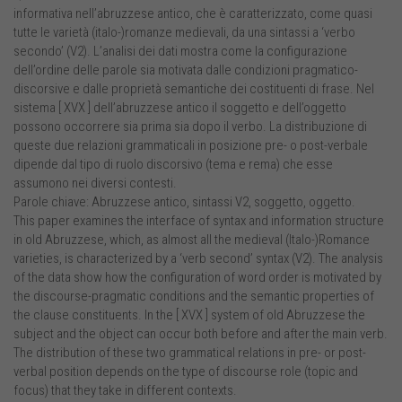
informativa nell’abruzzese antico, che è caratterizzato, come quasi
tutte le varietà (italo-)romanze medievali, da una sintassi a ‘verbo
secondo’ (V2). L’analisi dei dati mostra come la configurazione
dell’ordine delle parole sia motivata dalle condizioni pragmatico-
discorsive e dalle proprietà semantiche dei costituenti di frase. Nel
sistema [ XVX ] dell’abruzzese antico il soggetto e dell’oggetto
possono occorrere sia prima sia dopo il verbo. La distribuzione di
queste due relazioni grammaticali in posizione pre- o post-verbale
dipende dal tipo di ruolo discorsivo (tema e rema) che esse
assumono nei diversi contesti.
Parole chiave: Abruzzese antico, sintassi V2, soggetto, oggetto.
This paper examines the interface of syntax and information structure
in old Abruzzese, which, as almost all the medieval (Italo-)Romance
varieties, is characterized by a ‘verb second’ syntax (V2). The analysis
of the data show how the configuration of word order is motivated by
the discourse-pragmatic conditions and the semantic properties of
the clause constituents. In the [ XVX ] system of old Abruzzese the
subject and the object can occur both before and after the main verb.
The distribution of these two grammatical relations in pre- or post-
verbal position depends on the type of discourse role (topic and
focus) that they take in different contexts.