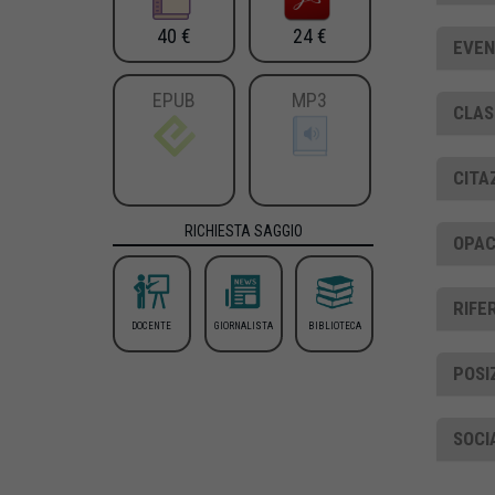
40 €
24 €
EVEN
EPUB
MP3
CLAS
CITA
RICHIESTA SAGGIO
OPAC
RIFE
DOCENTE
GIORNALISTA
BIBLIOTECA
POSI
SOCI