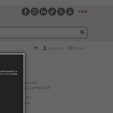
Registrati
Accedi
informazioni in
acy e sui cookie
Roma
Luogo di pubblicazione:
22 gennaio 2024
Data di pubblicazione:
172
Pagine:
21 x 29,7
Formato (cm):
brossura
Allestimento:
848
Peso (g):