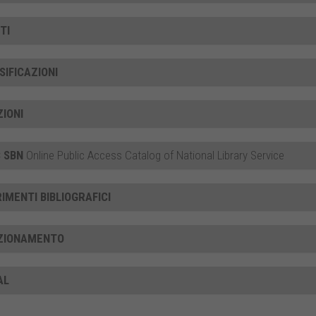
TI
SIFICAZIONI
ZIONI
 SBN
Online Public Access Catalog of National Library Service
RIMENTI BIBLIOGRAFICI
ZIONAMENTO
AL