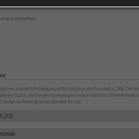
ía Elena
TORRES PÉREZ
,
Luca
ZECCHIN
empi di Architettura
io
national Journal EdA Examples of Architecture was founded in 2006. The inten
iplinary topics, with the aim to investigate issues related to different fields 
l design, technology, landscape and the city.
E [12]
NSIONI