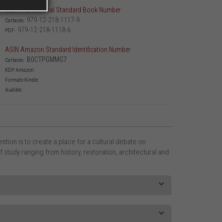
ISBN International Standard Book Number
979-12-218-1117-9
Cartaceo:
979-12-218-1118-6
PDF:
ASIN Amazon Standard Identification Number
B0CTPGMMG7
Cartaceo:
KDP Amazon:
Formato Kindle:
Audible:
tion is to create a place for a cultural debate on
of study ranging from history, restoration, architectural and