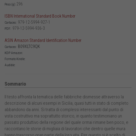
296
Peso (g):
ISBN International Standard Book Number
979-12-5994-927-1
Cartaceo:
979-12-5994-936-3
PDF:
ASIN Amazon Standard Identification Number
B09XLTC9QK
Cartaceo:
KDP Amazon:
Formato Kindle:
Audible:
Sommario
Il testo affronta la tematica delle fabbriche dismesse attraverso la
descrizione di alcuni esempi in Sicilia, quasi tutti in stato di completo
abbandono da anni. Si tratta di complessi interessanti dal punto di
vista costruttivo ma soprattutto storico, in quanto testimoniano un
passato produttivo della regione del quale ormai rimane ben poco, e
raccontano le storie di migliaia di lavoratori che dentro quelle mura
hanno trascorso gran parte della loro vita. Per questo si è scelto di