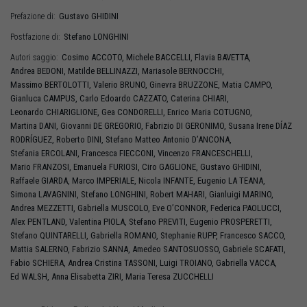
Gustavo
GHIDINI
Prefazione di:
Stefano
LONGHINI
Postfazione di:
Cosimo
ACCOTO
,
Michele
BACCELLI
,
Flavia
BAVETTA
,
Autori saggio:
Andrea
BEDONI
,
Matilde
BELLINAZZI
,
Mariasole
BERNOCCHI
,
Massimo
BERTOLOTTI
,
Valerio
BRUNO
,
Ginevra
BRUZZONE
,
Matia
CAMPO
,
Gianluca
CAMPUS
,
Carlo Edoardo
CAZZATO
,
Caterina
CHIARI
,
Leonardo
CHIARIGLIONE
,
Gea
CONDORELLI
,
Enrico Maria
COTUGNO
,
Martina
DANI
,
Giovanni
DE GREGORIO
,
Fabrizio
DI GERONIMO
,
Susana Irene
DÍAZ
RODRÍGUEZ
,
Roberto
DINI
,
Stefano Matteo Antonio
D’ANCONA
,
Stefania
ERCOLANI
,
Francesca
FIECCONI
,
Vincenzo
FRANCESCHELLI
,
Mario
FRANZOSI
,
Emanuela
FURIOSI
,
Ciro
GAGLIONE
,
Gustavo
GHIDINI
,
Raffaele
GIARDA
,
Marco
IMPERIALE
,
Nicola
INFANTE
,
Eugenio
LA TEANA
,
Simona
LAVAGNINI
,
Stefano
LONGHINI
,
Robert
MAHARI
,
Gianluigi
MARINO
,
Andrea
MEZZETTI
,
Gabriella
MUSCOLO
,
Eve
O’CONNOR
,
Federica
PAOLUCCI
,
Alex
PENTLAND
,
Valentina
PIOLA
,
Stefano
PREVITI
,
Eugenio
PROSPERETTI
,
Stefano
QUINTARELLI
,
Gabriella
ROMANO
,
Stephanie
RUPP
,
Francesco
SACCO
,
Mattia
SALERNO
,
Fabrizio
SANNA
,
Amedeo
SANTOSUOSSO
,
Gabriele
SCAFATI
,
Fabio
SCHIERA
,
Andrea Cristina
TASSONI
,
Luigi
TROIANO
,
Gabriella
VACCA
,
Ed
WALSH
,
Anna Elisabetta
ZIRI
,
Maria Teresa
ZUCCHELLI