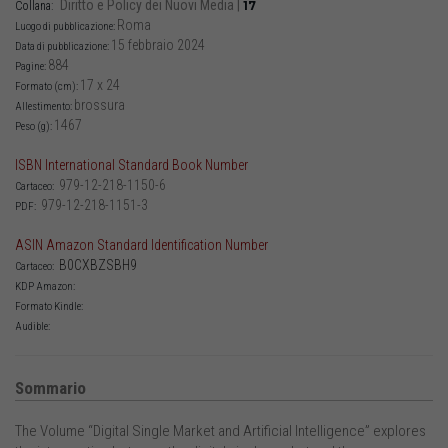
Diritto e Policy dei Nuovi Media
|
17
Collana:
Roma
Luogo di pubblicazione:
15 febbraio 2024
Data di pubblicazione:
884
Pagine:
17 x 24
Formato (cm):
brossura
Allestimento:
1467
Peso (g):
ISBN International Standard Book Number
979-12-218-1150-6
Cartaceo:
979-12-218-1151-3
PDF:
ASIN Amazon Standard Identification Number
B0CXBZSBH9
Cartaceo:
KDP Amazon:
Formato Kindle:
Audible:
Sommario
The Volume “Digital Single Market and Artificial Intelligence” explores