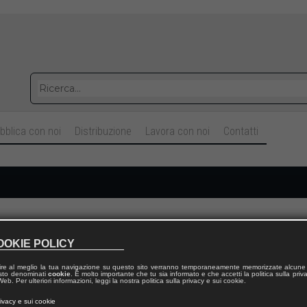
bblica con noi
Distribuzione
Lavora con noi
Contatti
Cognome
OOKIE POLICY
ire al meglio la tua navigazione su questo sito verranno temporaneamente memorizzate alcune 
Telefono fisso
 testo denominati
cookie
. È molto importante che tu sia informato e che accetti la politica sulla priv
eb. Per ulteriori informazioni, leggi la nostra politica sulla privacy e sui cookie.
rivacy e sui cookie