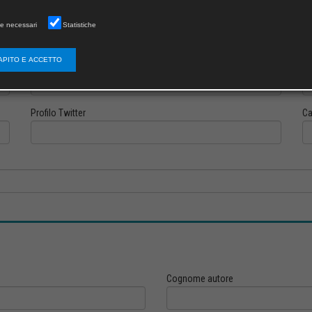
e necessari
Statistiche
APITO E ACCETTO
Profilo Instagram
Pr
Profilo Twitter
Ca
Cognome autore