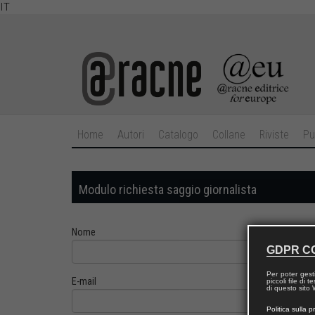
IT
Home
Autori
Catalogo
Collane
Riviste
Pu
Modulo richiesta saggio giornalista
Nome
GDPR C
Per poter gest
E-mail
piccoli file di
di questo sito W
Politica sulla p