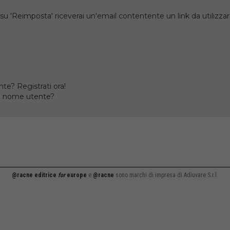
su 'Reimposta' riceverai un'email contentente un link da utilizzare
te? Registrati ora!
il nome utente?
@racne editrice
for
europe
e
@racne
sono marchi di impresa di Adiuvare S.r.l.