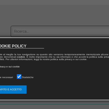
OOKIE POLICY
bblica con noi
Distribuzione
Lavora con noi
Contatti
ire al meglio la tua navigazione su questo sito verranno temporaneamente memorizzate alcune 
 testo denominati
cookie
. È molto importante che tu sia informato e che accetti la politica sulla priv
eb. Per ulteriori informazioni, leggi la nostra politica sulla privacy e sui cookie.
rivacy e sui cookie
e necessari
Statistiche
 utente
APITO E ACCETTO