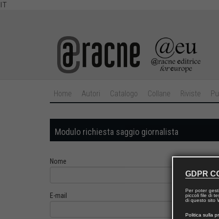
IT
Home
Autori
Catalogo
Collane
Riviste
Pu
Modulo richiesta saggio giornalista
Nome
GDPR C
Per poter gest
E-mail
piccoli file di
di questo sito W
Politica sulla p