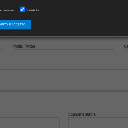
e necessari
Statistiche
APITO E ACCETTO
Profilo Instagram
Pr
Profilo Twitter
Ca
Cognome autore