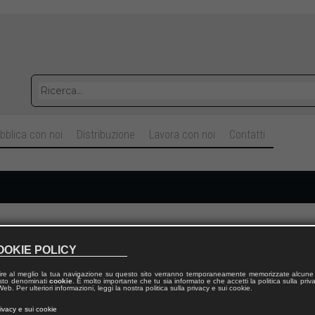
bblica con noi
Distribuzione
Lavora con noi
Contatti
Cognome
OOKIE POLICY
ire al meglio la tua navigazione su questo sito verranno temporaneamente memorizzate alcune 
Telefono fisso
 testo denominati
cookie
. È molto importante che tu sia informato e che accetti la politica sulla priv
eb. Per ulteriori informazioni, leggi la nostra politica sulla privacy e sui cookie.
rivacy e sui cookie