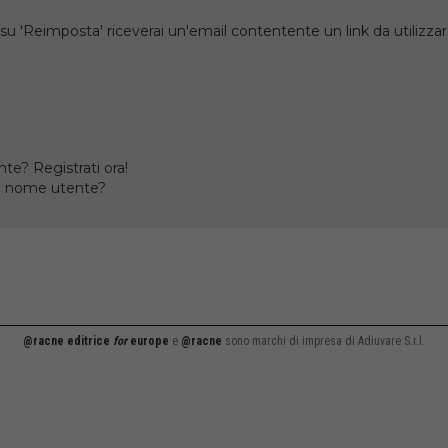
su 'Reimposta' riceverai un'email contentente un link da utilizzare
te? Registrati ora!
il nome utente?
@racne editrice
for
europe
e
@racne
sono marchi di impresa di Adiuvare S.r.l.