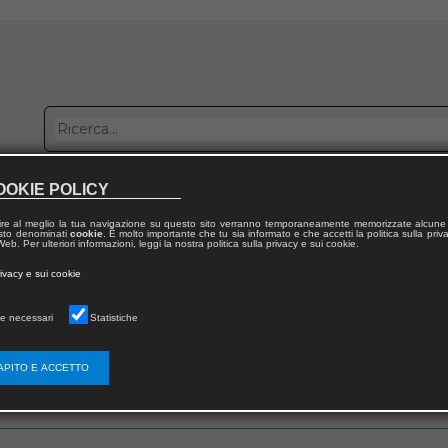
OOKIE POLICY
bblica con noi
Distribuzione
Lavora con noi
Contatti
ire al meglio la tua navigazione su questo sito verranno temporaneamente memorizzate alcune 
 testo denominati
cookie
. È molto importante che tu sia informato e che accetti la politica sulla priv
eb. Per ulteriori informazioni, leggi la nostra politica sulla privacy e sui cookie.
rivacy e sui cookie
e necessari
Statistiche
 utente
APITO E ACCETTO