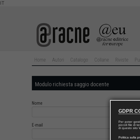
IT
Home
Autori
Catalogo
Collane
Riviste
Pu
Modulo richiesta saggio docente
Nome
GDPR C
Per poter gest
E-mail
piccoli file di
di questo sito W
Politica sulla p