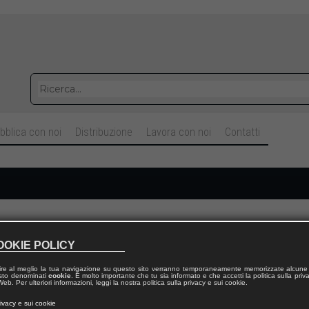
bblica con noi
Distribuzione
Lavora con noi
Contatti
Cognome
OOKIE POLICY
ire al meglio la tua navigazione su questo sito verranno temporaneamente memorizzate alcune 
Telefono fisso
 testo denominati
cookie
. È molto importante che tu sia informato e che accetti la politica sulla priv
eb. Per ulteriori informazioni, leggi la nostra politica sulla privacy e sui cookie.
rivacy e sui cookie