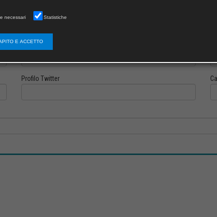
e necessari
Statistiche
APITO E ACCETTO
Profilo Instagram
Pr
Profilo Twitter
Ca