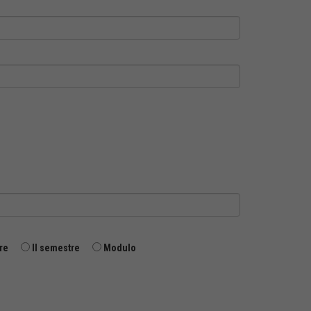
re
II semestre
Modulo