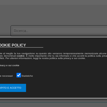
OOKIE POLICY
bblica con noi
Distribuzione
Lavora con noi
Contatti
ire al meglio la tua navigazione su questo sito verranno temporaneamente memorizzate alcune 
 testo denominati
cookie
. È molto importante che tu sia informato e che accetti la politica sulla priv
eb. Per ulteriori informazioni, leggi la nostra politica sulla privacy e sui cookie.
rivacy e sui cookie
e necessari
Statistiche
 utente
APITO E ACCETTO