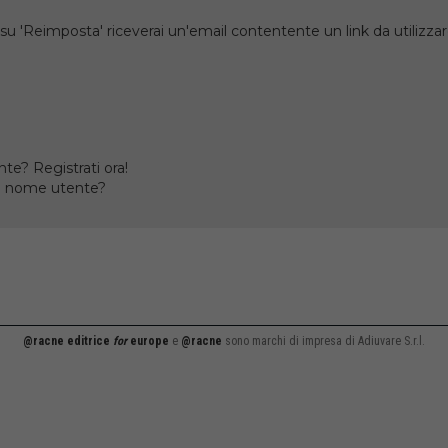
su 'Reimposta' riceverai un'email contentente un link da utilizzare
te? Registrati ora!
il nome utente?
@racne editrice
for
europe
e
@racne
sono marchi di impresa di Adiuvare S.r.l.