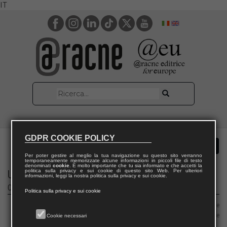
IT
GDPR COOKIE POLICY
Per poter gestire al meglio la tua navigazione su questo sito verranno
temporaneamente memorizzate alcune informazioni in piccoli file di testo
denominati
cookie
. È molto importante che tu sia informato e che accetti la
politica sulla privacy e sui cookie di questo sito Web. Per ulteriori
Uomini illustri
informazioni, leggi la nostra politica sulla privacy e sui cookie.
Omaggio a personalità della cultura moderna e contemporanea
Politica sulla privacy e sui cookie
Area 11 – Scienze storiche, filosofiche, pedagogiche e psicologiche
Area 15 – Scienze teologico-religiose
Cookie necessari