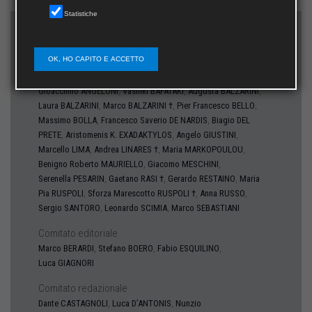
Statistiche
Direttore
Bruno LIMA
OK, HO CAPITO E ACCETTO
Comitato scientifico
,
,
,
Gioacchino
ANGELONI
Vasiliki
BAFATAKI
Augusta
BALZARINI
,
,
,
Laura
BALZARINI
Marco
BALZARINI †
Pier Francesco
BELLO
,
,
Massimo
BOLLA
Francesco Saverio
DE NARDIS
Biagio
DEL
,
,
,
PRETE
Aristomenis K.
EXADAKTYLOS
Angelo
GIUSTINI
,
,
,
Marcello
LIMA
Andrea
LINARES †
Maria
MARKOPOULOU
,
,
Benigno Roberto
MAURIELLO
Giacomo
MESCHINI
,
,
,
Serenella
PESARIN
Gaetano
RASI †
Gerardo
RESTAINO
Maria
,
,
,
Pia
RUSPOLI
Sforza Marescotto
RUSPOLI †
Anna
RUSSO
,
,
Sergio
SANTORO
Leonardo
SCIMIA
Marco
SEBASTIANI
Comitato editoriale
,
,
,
Marco
BERARDI
Stefano
BOERO
Fabio
ESQUILINO
Luca
GIAGNORI
Comitato redazionale
,
,
Dante
CASTAGNOLI
Luca
D’ANTONIS
Nunzio