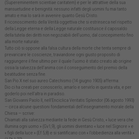
(Supereminentem scientiae caritatem) e per le attrattive della sua
mansuetudine e benignità: nessuno infatti degli uomini fu mai tanto
amato e mai lo sarà in avvenire quanto Gesù Cristo.
Il riconoscimento della Verità oggettiva che si estrinseca nel rispetto
della Legge eterna e della Legge naturale costituisce il caposaldo
della tutela dei diritti non negoziabili dell’uomo, dal concepimento fino
alla morte naturale.
Tutto ciò si oppone alla falsa cultura della morte che tenta sempre di
prevaricare le coscienze, traviandone ogni giusto proposito di
raggiungere il fine ultimo per il quale l’uomo è stato creato ab origine
ossia la salvezza dell’anima con il conseguimento del premio della
beatitudine senza fine.
San Pio X nel suo aureo Catechismo (14 giugno 1905) afferma:
Dio ci ha creati per conoscerlo, amarlo e servirlo in questa vita, e per
goderlo poi nell’altra in paradiso.
San Giovanni Paolo II, nell’Enciclica Veritatis Splendor (06 agosto 1993)
— circa alcune questioni fondamentali dell’insegnamento morale della
Chiesa — scrive:
Chiamati alla salvezza mediante la fede in Gesù Cristo, « luce vera che
illumina ogni uomo » (Gv1,9), gli uomini diventano « luce nel Signore » e
« figli della luce » (Ef 5,8) e si santificano con « l’obbedienza alla verità »