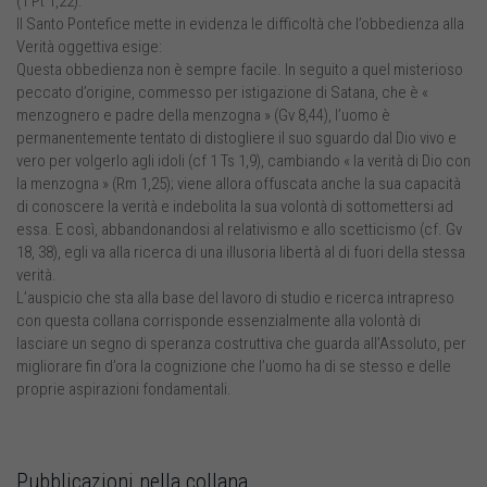
(1 Pt 1,22).
Il Santo Pontefice mette in evidenza le difficoltà che l’obbedienza alla
Verità oggettiva esige:
Questa obbedienza non è sempre facile. In seguito a quel misterioso
peccato d’origine, commesso per istigazione di Satana, che è «
menzognero e padre della menzogna » (Gv 8,44), l’uomo è
permanentemente tentato di distogliere il suo sguardo dal Dio vivo e
vero per volgerlo agli idoli (cf 1 Ts 1,9), cambiando « la verità di Dio con
la menzogna » (Rm 1,25); viene allora offuscata anche la sua capacità
di conoscere la verità e indebolita la sua volontà di sottomettersi ad
essa. E così, abbandonandosi al relativismo e allo scetticismo (cf. Gv
18, 38), egli va alla ricerca di una illusoria libertà al di fuori della stessa
verità.
L’auspicio che sta alla base del lavoro di studio e ricerca intrapreso
con questa collana corrisponde essenzialmente alla volontà di
lasciare un segno di speranza costruttiva che guarda all’Assoluto, per
migliorare fin d’ora la cognizione che l’uomo ha di se stesso e delle
proprie aspirazioni fondamentali.
Pubblicazioni nella collana