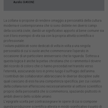
Aurelio
GIASONE
La collana si propone di rendere omaggio a personalità della cultura
moderna e contemporanea che si sono distinte nei diversi campi
della società civile, dando un significativo apporto al bene comune sia
con il loro esempio di vita sia con la propria attività scientifica o
professionale.
I volumi pubblicati sono dedicati di volta in volta a una singola
personalità di cui si vuole anche commemorare l’operato in
occasione di un particolare anniversario che la riguarda. Sottesa a
questa logica è anche la pietas christiana che ci rammenta il dovere
del ricordo di coloro che ci hanno preceduti nel transito verso
l’eternità, assicurando loro in primo luogo il suffragio dell’anima.
I contributi dei collaboratori abbracciano le diverse discipline sulle
quali ciascuno di essi ha una competenza specifica, per cui i volumi
della collana non afferiscono necessariamente al settore scientifico
proprio della personalità che si commemora, spaziando piuttosto in
ambiti diversi dello scibile umano.
L’epigrafe scelta per contrassegnare le opere di cui si compone
questa produzione scientifica attesta in modo significativo il punto di