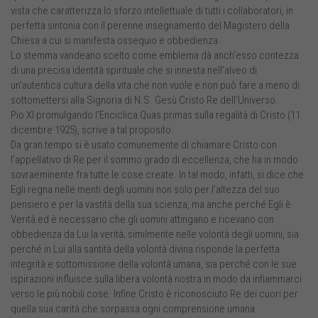
vista che caratterizza lo sforzo intellettuale di tutti i collaboratori, in
perfetta sintonia con il perenne insegnamento del Magistero della
Chiesa a cui si manifesta ossequio e obbedienza.
Lo stemma vandeano scelto come emblema dà anch’esso contezza
di una precisa identità spirituale che si innesta nell’alveo di
un’autentica cultura della vita che non vuole e non può fare a meno di
sottomettersi alla Signoria di N.S. Gesù Cristo Re dell’Universo.
Pio XI promulgando l’Enciclica Quas primas sulla regalità di Cristo (11
dicembre 1925), scrive a tal proposito:
Da gran tempo si è usato comunemente di chiamare Cristo con
l’appellativo di Re per il sommo grado di eccellenza, che ha in modo
sovraeminente fra tutte le cose create. In tal modo, infatti, si dice che
Egli regna nelle menti degli uomini non solo per l’altezza del suo
pensiero e per la vastità della sua scienza, ma anche perché Egli è
Verità ed è necessario che gli uomini attingano e ricevano con
obbedienza da Lui la verità; similmente nelle volontà degli uomini, sia
perché in Lui alla santità della volontà divina risponde la perfetta
integrità e sottomissione della volontà umana, sia perché con le sue
ispirazioni influisce sulla libera volontà nostra in modo da infiammarci
verso le più nobili cose. Infine Cristo è riconosciuto Re dei cuori per
quella sua carità che sorpassa ogni comprensione umana