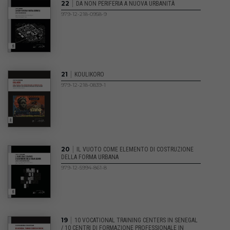
|
22
DA NON PERIFERIA A NUOVA URBANITÀ
979-12-218-0958-9
|
21
KOULIKORO
979-12-218-0839-1
|
20
IL VUOTO COME ELEMENTO DI COSTRUZIONE
DELLA FORMA URBANA
979-12-5994-861-8
|
19
10 VOCATIONAL TRAINING CENTERS IN SENEGAL
/ 10 CENTRI DI FORMAZIONE PROFESSIONALE IN