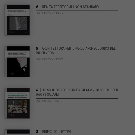
|
6
REALTÀ TERRITORIALI NON STANDARD
978-88-255-2186-3
|
5
ARCHITETTURA PER IL PARCO ARCHEOLOGICO DEL
PAUSILYPON
978-88-255-1680-7
|
4
10 SCHOOLS FOR DAR ES SALAAM / 10 SCUOLE PER
DAR ES SALAAM
978-88-255-1387-5
|
3
EDIFICI COLLETTIVI