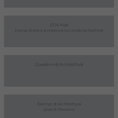
EDA Kids
Esempi di arte e architettura raccontati da Manfredi
Quaderni di Architettura
Esempi di architettura
Spazi di riflessione