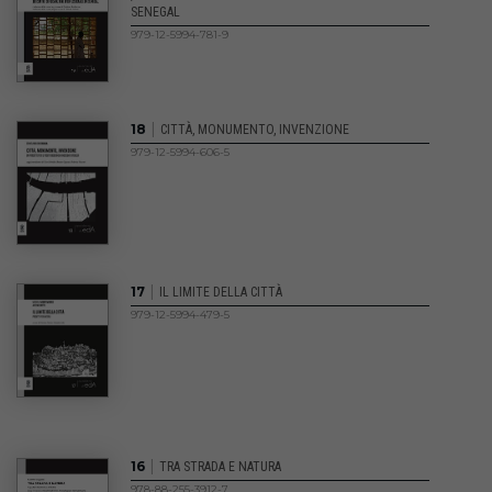
SENEGAL
979-12-5994-781-9
|
18
CITTÀ, MONUMENTO, INVENZIONE
979-12-5994-606-5
|
17
IL LIMITE DELLA CITTÀ
979-12-5994-479-5
|
16
TRA STRADA E NATURA
978-88-255-3912-7