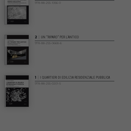
978-88-255-1056-0
|
2
UN “RIPARO” PER L’ANTICO
978-88-255-0668-6
|
1
I QUARTIERI DI EDILIZIA RESIDENZIALE PUBBLICA
978-88-255-0201-5