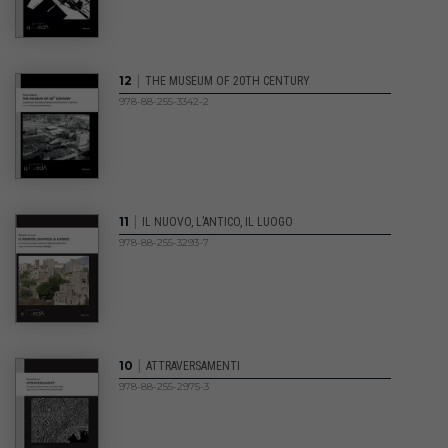
|
12
THE MUSEUM OF 20TH CENTURY
978-88-255-3342-2
|
11
IL NUOVO, L’ANTICO, IL LUOGO
978-88-255-3293-7
|
10
ATTRAVERSAMENTI
978-88-255-2975-3