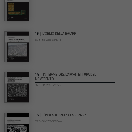
|
15
L’OBLIO DELLA BAYARD
978-88-255-3547-1
|
14
INTERPRETARE L’ARCHITETTURA DEL
NOVECENTO
978-88-255-3425-2
|
13
L’ISOLA, IL CAMPO, LA STANZA
978-88-255-3380-4