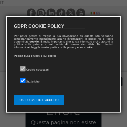
IT
GDPR COOKIE POLICY
Per poter gestire al meglio la tua navigazione su questo sito verranno
temporaneamente memorizzate alcune informazioni in piccoli file di testo
denominati
cookie
. È molto importante che tu sia informato e che accetti la
politica sulla privacy e sui cookie di questo sito Web. Per ulteriori
informazioni, leggi la nostra politica sulla privacy e sui cookie.
Politica sulla privacy e sui cookie
Cookie necessari
Statistiche
OK, HO CAPITO E ACCETTO
Errore
Questa pagina non esiste