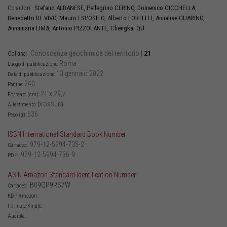
Stefano
ALBANESE
,
Pellegrino
CERINO
,
Domenico
CICCHELLA
,
Co-autori:
Benedetto
DE VIVO
,
Mauro
ESPOSITO
,
Alberto
FORTELLI
,
Annalise
GUARINO
,
Annamaria
LIMA
,
Antonio
PIZZOLANTE
,
Chengkai
QU
Conoscenza geochimica del territorio
|
21
Collana:
Roma
Luogo di pubblicazione:
13 gennaio 2022
Data di pubblicazione:
240
Pagine:
21 x 29,7
Formato (cm):
brossura
Allestimento:
636
Peso (g):
ISBN International Standard Book Number
979-12-5994-735-2
Cartaceo:
979-12-5994-736-9
PDF:
ASIN Amazon Standard Identification Number
B09QP9RS7W
Cartaceo:
KDP Amazon:
Formato Kindle:
Audible: