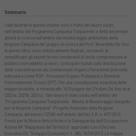
Sommario
I dati illustrati in questo volume sono il frutto del lavoro svolto
nell’ambito del Programma Campania Trasparente e della decennale
attività di ricerca nell’ambito del monitoraggio ambientale della
Regione Campania del gruppo di ricerca del Prof. Benedetto De Vivo.
In questo libro, sono sinteticamente illustrati, cercando di
semplificare gli aspetti tecnici rendendoli di facile comprensione al
pubblico non addetto ai lavori, i principali risultati sulla distribuzione
delle concentrazioni dei Contaminanti Organici Persistenti (noti nella
letteratura come POP - Persistent Organic Pollutants) e Elementi
Potenzialmente Tossici (EPT). Per una consultazione esaustiva delle
mappe prodotte, si rimanda alle 1679 pagine dei 3 Volumi De Vivo et al.
(2021a, 2021b, 2021c). Tale lavoro è stato svolto nell’ambito del
“Programma Campania Trasparente - Attività di Monitoraggio Integrato
per la Regione Campania”. Progetto finanziato dalla Regione
Campania, attraverso l’IZSM, nell’ambito del Del.G.R. n. 497/2013:
Fondo per le Misure Anticicliche e la Salvaguardia dell’Occupazione -
Azione B4 “Mappatura del Territorio” approvato con il Decreto
Esecutivo DG “Sviluppo Economico” n. 585, 14/09/2015. Le mappe