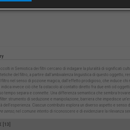
ry
accolti in Semiotica dei filtri cercano di indagare la pluralità di significati cul
etiche del filtro, a partire dall’ambivalenza linguistica di questo oggetto, resa
l filtro nel senso di pozione magica, dall’effetto prodigioso, che induce chi 
indica invece ciò che fa ostacolo al contatto diretto fra due enti od ogget
so tempo separa e connette. Una differenza semantica che sembra trovare sinte
filter
: strumento di seduzione e manipolazione, barriera che impedisce un’esp
tà dell’esperienza. Ciascun contributo esplora un diverso aspetto e senso del 
re senso
, nel comune intento di riconoscere e di evidenziare la rilevanza s
 [13]