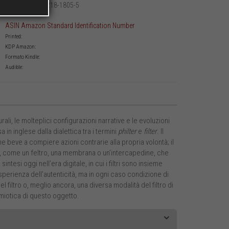
979-12-218-1805-5
Printed:
ASIN Amazon Standard Identification Number
Printed:
KDP Amazon:
Formato Kindle:
Audible:
turali, le molteplici configurazioni narrative e le evoluzioni
 in inglese dalla dialettica tra i termini
philter
e
filter
. Il
ne beve a compiere azioni contrarie alla propria volontà; il
ti, come un feltro, una membrana o un’intercapedine, che
si oggi nell’era digitale, in cui i filtri sono insieme
erienza dell’autenticità, ma in ogni caso condizione di
filtro o, meglio ancora, una diversa modalità del filtro di
emiotica di questo oggetto.