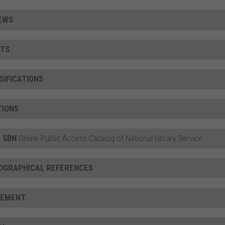
EWS
TS
SIFICATIONS
TIONS
 SBN
Online Public Access Catalog of National Library Service
IOGRAPHICAL REFERENCES
CEMENT