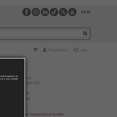
Registration
Login
informazioni in
Roma
Publishing place:
acy e sui cookie
02 april 2025
Publication date:
244
Pages:
17 x 24
Format (cm):
brossura
Preparation:
422
Weight (g):
ISBN International Standard Book Number