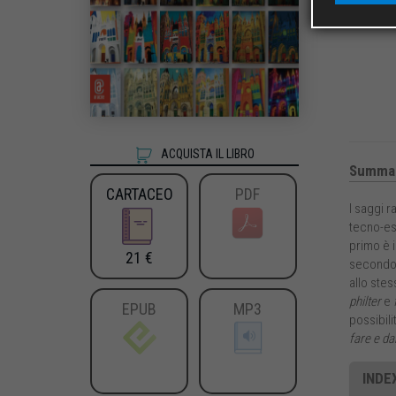
ACQUISTA IL LIBRO
Summa
CARTACEO
PDF
I saggi r
tecno-est
primo è i
21 €
secondo 
allo stes
philter
e
EPUB
MP3
possibili
fare e da
INDEX